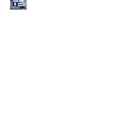
2027大投行BB Banks現有
Openingssss全整理！｜留言「投
行」拎齊報工🔗！
原來呢3大類型嘅S&T先係最值得同
學留意？！
邊啲sectors嘅人工/Bonus升咗？代
表headcount都會多啲？