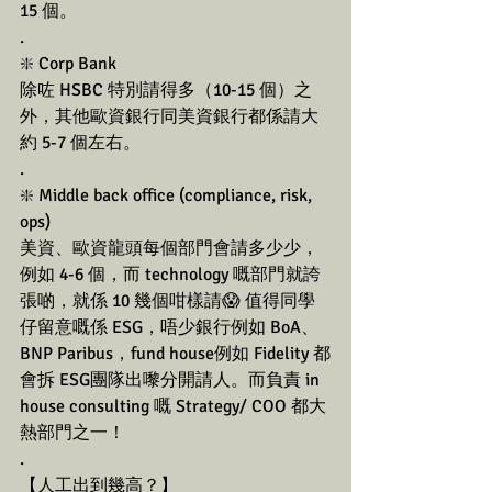
15 個。
.
❇️ Corp Bank
除咗 HSBC 特別請得多（10-15 個）之
外，其他歐資銀行同美資銀行都係請大
約 5-7 個左右。
.
❇️ Middle back office (compliance, risk, 
ops)
美資、歐資龍頭每個部門會請多少少，
例如 4-6 個，而 technology 嘅部門就誇
張啲，就係 10 幾個咁樣請😱 值得同學
仔留意嘅係 ESG，唔少銀行例如 BoA、
BNP Paribus，fund house例如 Fidelity 都
會拆 ESG團隊出嚟分開請人。而負責 in 
house consulting 嘅 Strategy/ COO 都大
熱部門之一！
.
【人工出到幾高？】