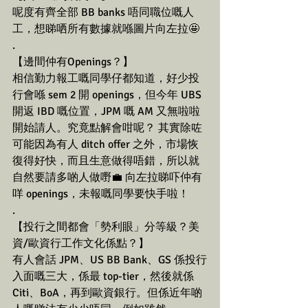
呢度有齊全部 BB banks 唔同職位嘅人
工，想睇哂所有數據就喺圖片向左拉🤩 
.
【邊間仲有Openings？】
相信勤力報工嘅同學仔都知道，好少投
行會喺 sem 2 開 openings，但今年 UBS  
開返 IBD 嘅位置，JPM 嘅 AM 又無啦啦
開始請人。究竟點解會咁呢？ 其實除咗
可能因為有人 ditch offer 之外，市場恢
復得好快，而且生意做得唔錯，所以就
自然要請多啲人做嘢💼 向左拉睇吓仲有
咩 openings，未報嘅同學要快手啦！ 
.
【投行之間都會「勢利眼」分等級？美
資/歐資行工作文化係點？】
有人會話 JPM、US BB Bank、GS 係投行
入面嘅三大，係最 top-tier，然後就係 
Citi、BoA，再到歐資銀行。但係近年啲