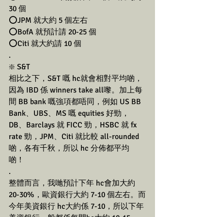
30 個
⭕️JPM 就大約 5 個左右
⭕️BofA 就預計請 20-25 個
⭕️Citi 就大約請 10 個
.
❇️ S&T
相比之下，S&T 嘅 hc就會相對平均啲，
因為 IBD 係 winners take all嚟。加上每
間 BB bank 嘅強項都唔同，例如 US BB 
Bank、UBS、MS 嘅 equities 好勁，
DB、Barclays 就 FICC 勁，HSBC 就 fx 
rate 勁，JPM、Citi 就比較 all-rounded 
啲，各有千秋，所以 hc 分佈都平均
啲！ 
.
整體而言，我哋預計下年 hc會加大約 
20-30%，歐資銀行大約 7-10 個左右。而
今年美資銀行 hc大約係 7-10，所以下年