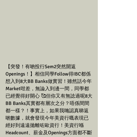
【突發！有啲投行Sem2突然開返
Openings！】相信同學Follow得IBC都係
想入到8大BB Banks做實習！雖然話今年
Market咁差，無論入到邊一間，同學都
已經覺得好開心 🥰但你又有無諗過呢8大
BB Banks其實都有層次之分？唔係間間
都一樣？！事實上，如果我哋認真睇返
啲數據，就會發現今年美資行嘅表現已
經好到遠遠拋離咗歐資行！美資行喺
Headcount、薪金及Openings方面都不斷