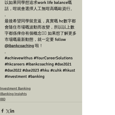
以如果同學想追求work life balance嘅
話，咁就會選擇人工無咁高嘅歐資行。
.
最後希望同學留意返，真實嘅 hc數字都
會隨住市場嘅波動而改變，所以以上數
字都係俾你有個概念✍🏼 如果想了解更多
市場嘅最新動態，就一定要 follow 
@ibankcoaching
 啦！ 
.
#achievewithus
#YourCareerSolutions
#hkcareers
#ibankcoaching
#dse2021
#dse2022
#dse2023
#hku
#cuhk
#hkust
#investment
#banking
Investment Banking
iBanking Insights
IBD