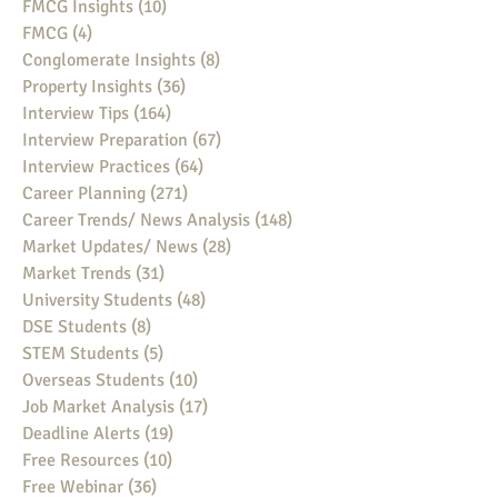
FMCG Insights
(10)
10 posts
FMCG
(4)
4 posts
Conglomerate Insights
(8)
8 posts
Property Insights
(36)
36 posts
Interview Tips
(164)
164 posts
Interview Preparation
(67)
67 posts
Interview Practices
(64)
64 posts
Career Planning
(271)
271 posts
Career Trends/ News Analysis
(148)
148 posts
Market Updates/ News
(28)
28 posts
Market Trends
(31)
31 posts
University Students
(48)
48 posts
DSE Students
(8)
8 posts
STEM Students
(5)
5 posts
Overseas Students
(10)
10 posts
Job Market Analysis
(17)
17 posts
Deadline Alerts
(19)
19 posts
Free Resources
(10)
10 posts
Free Webinar
(36)
36 posts