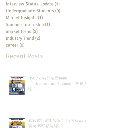
Interview Status Update
(1)
1 post
Undergraduate Students
(9)
9 posts
Market Insights
(1)
1 post
Summer Internship
(1)
1 post
market trend
(2)
2 posts
Industry Trend
(2)
2 posts
career
(0)
0 posts
Recent Posts
HSBC 2027開咗新Team：
「Infrastructure Finance」會易入
啲？
2026銀行界排名來了！6個Rewards
裏面HSBC佔咗3個？