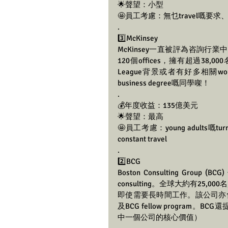
🌟聲望：小型
🤩員工考慮：無乜travel嘅要求、laid 
.
3️⃣McKinsey 
McKinsey一直被評為咨詢行
120個offices，擁有超過38,00
League背景或者有好多相關wo
business degree嘅同學㗎！
.
💰年度收益：135億美元
🌟聲望：最高
🤩員工考慮：young adults嘅tu
constant travel 
.
2️⃣BCG
Boston Consulting Gr
consulting。全球大約有25,
即使需要長時間工作。該公司亦會為表
及BCG fellow program。
中一個公司的核心價值）