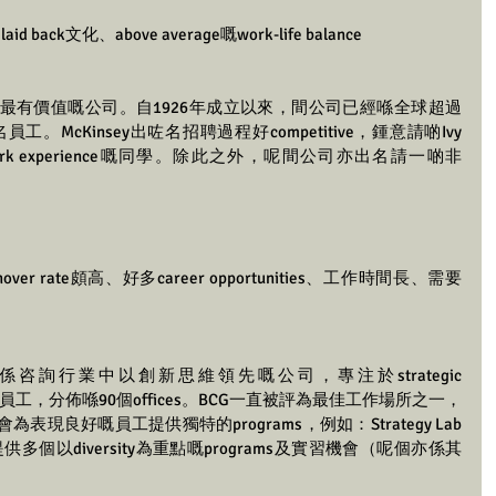
back文化、above average嘅work-life balance
業中最有價值嘅公司。自1926年成立以來，間公司已經喺全球超過
0名員工。McKinsey出咗名招聘過程好competitive，鍾意請啲Ivy 
rk experience嘅同學。除此之外，呢間公司亦出名請一啲非
rnover rate頗高、好多career opportunities、工作時間長、需要
oup (BCG) 係咨詢行業中以創新思維領先嘅公司，專注於strategic 
000名員工，分佈喺90個offices。BCG一直被評為最佳工作場所之一，
現良好嘅員工提供獨特的programs，例如：Strategy Lab
BCG還提供多個以diversity為重點嘅programs及實習機會（呢個亦係其