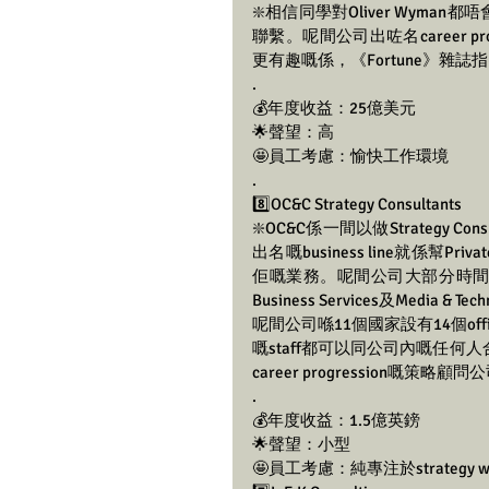
❇️相信同學對Oliver Wy
聯繫。呢間公司出咗名career p
更有趣嘅係，《Fortune》雜誌指出Oli
.
💰年度收益：25億美元
🌟聲望：高
🤩員工考慮：愉快工作環境
.
8️⃣OC&C Strategy Consultants 
❇️OC&C係一間以做Strateg
出名嘅business line就係幫Pri
佢嘅業務。呢間公司大部分時間都喺五個行
Business Services及Media & 
呢間公司喺11個國家設有14個offices
嘅staff都可以同公司內嘅任何
career progression嘅策略顧問公
.
💰年度收益：1.5億英鎊
🌟聲望：小型
🤩員工考慮：純專注於strategy