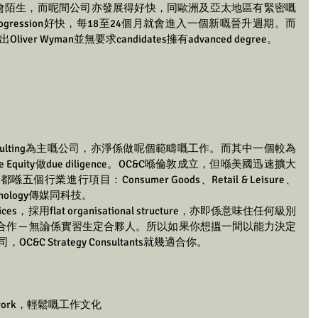
man都唔會陌生，而呢間公司亦發展得好快，同歐洲及亞太地區有緊密嘅
rogression好快，每18至24個月就會進入一個新嘅晉升週期。而
ver Wyman並無要求candidates擁有advanced degree。
y Consulting為主嘅公司，亦淨係做呢個範疇嘅工作。而其中一個較為
vate Equity做due diligence。OC&C喺倫敦成立，但喺美國迅速擴大
業進行項目：Consumer Goods、Retail & Leisure、
Technology傳媒同科技。
，採用flat organisational structure，亦即係意味住任何級別
人合作 ─ 無論係實習生定合夥人。所以如果你想搵一間以能力決定
司，OC&C Strategy Consultants就幾適合你。
 work，輕鬆嘅工作文化