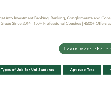
get into Investment Banking, Banking, Conglomerate and Con
Grads Since 2014 | 150+ Professional Coaches | 4500+ Offers
Learn more about 
 Types of Job for Uni Students
Aptitude Test