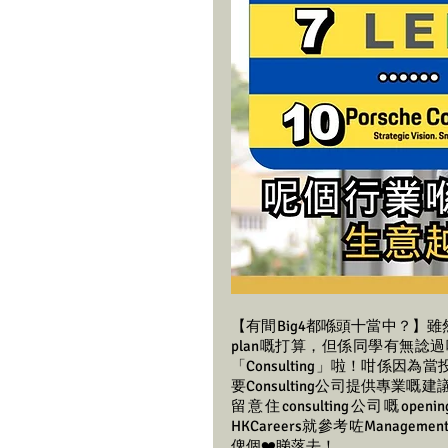
【有間Big4都喺頭十當中？】雖
plan嘅打算，但係同學有無
「Consulting」啦！咁係因
要Consulting公司提供專業嘅
留意住consulting公司嘅ope
HKCareers就參考咗Managem
俾個❤️睇落去！