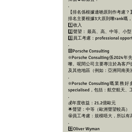
.
【排名係根據邊啲原則作考慮？
排名主要根據3大原則嚟rank嘅
1️⃣收入
2️⃣聲望： 最高、高、中等、小型
3️⃣員工考慮：professional opport
.
🔟Porsche Consulting 
❇️Porsche Consulti
嚟。呢間公司主要專注於為客戶
及其他地區（例如：亞洲同南美
.
❇️Porsche Consul
specialised，包括：航空
.
💰年度收益：21.2億歐元
🌟聲望：中等（歐洲聲望較高）
🤩員工考慮：規模唔大，所以有
.
9️⃣Oliver Wyman 