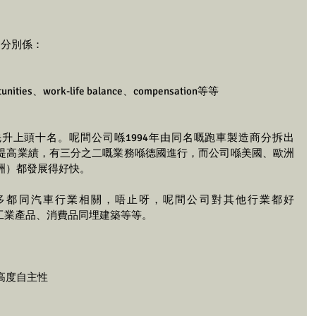
】
，分別係： 
unities、work-life balance、compensation等等
ng係2024年先升上頭十名。呢間公司喺1994年由同名嘅跑車製造商分拆出
提高業績，有三分之二嘅業務喺德國進行，而公司喺美國、歐洲
洲）都發展得好快。
ting嘅業務好多都同汽車行業相關，唔止呀，呢間公司對其他行業都好
航天、工業產品、消費品同埋建築等等。
高度自主性