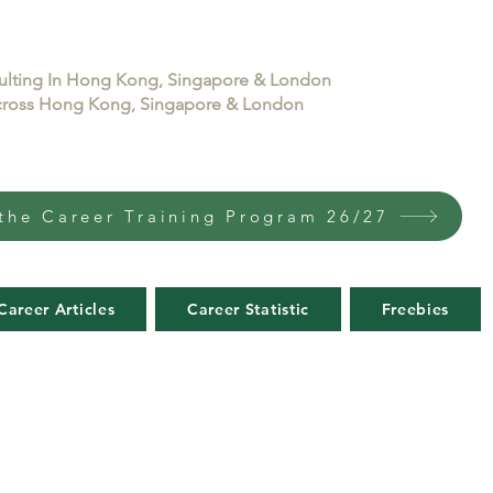
sulting In Hong Kong, Singapore & London
 across Hong Kong, Singapore & London
the Career Training Program 26/27
Career Articles
Career Statistic
Freebies