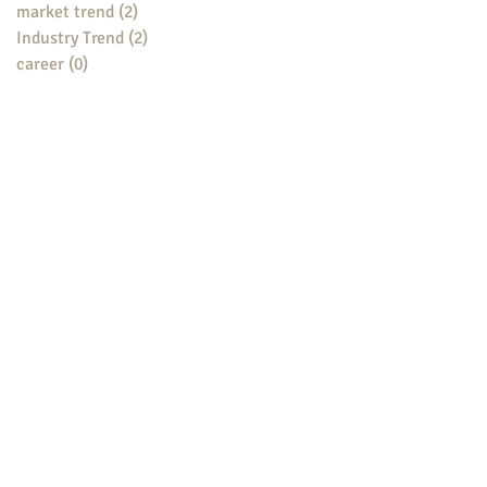
market trend
(2)
2 posts
Industry Trend
(2)
2 posts
career
(0)
0 posts