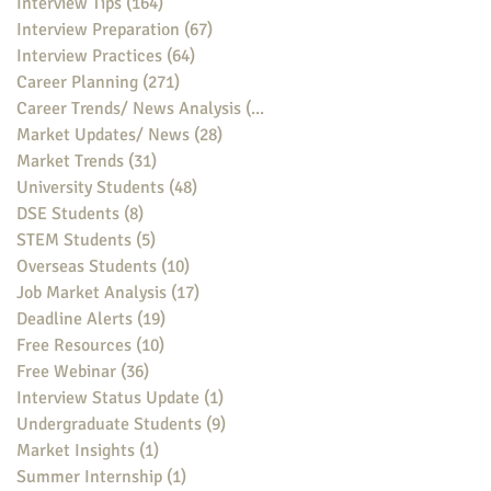
Interview Tips
(164)
164 posts
Interview Preparation
(67)
67 posts
Interview Practices
(64)
64 posts
Career Planning
(271)
271 posts
Career Trends/ News Analysis
(148)
148 posts
Market Updates/ News
(28)
28 posts
Market Trends
(31)
31 posts
University Students
(48)
48 posts
DSE Students
(8)
8 posts
STEM Students
(5)
5 posts
Overseas Students
(10)
10 posts
Job Market Analysis
(17)
17 posts
Deadline Alerts
(19)
19 posts
Free Resources
(10)
10 posts
Free Webinar
(36)
36 posts
Interview Status Update
(1)
1 post
Undergraduate Students
(9)
9 posts
Market Insights
(1)
1 post
Summer Internship
(1)
1 post