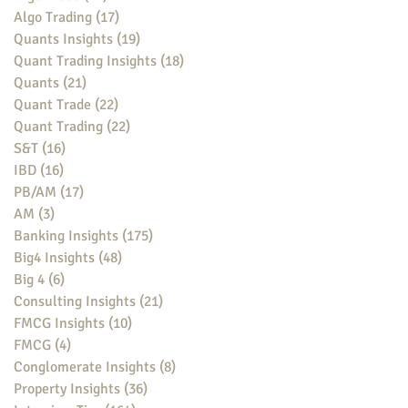
Algo Trading
(17)
17 posts
Quants Insights
(19)
19 posts
Quant Trading Insights
(18)
18 posts
Quants
(21)
21 posts
Quant Trade
(22)
22 posts
Quant Trading
(22)
22 posts
S&T
(16)
16 posts
IBD
(16)
16 posts
PB/AM
(17)
17 posts
AM
(3)
3 posts
Banking Insights
(175)
175 posts
Big4 Insights
(48)
48 posts
Big 4
(6)
6 posts
Consulting Insights
(21)
21 posts
FMCG Insights
(10)
10 posts
FMCG
(4)
4 posts
Conglomerate Insights
(8)
8 posts
Property Insights
(36)
36 posts