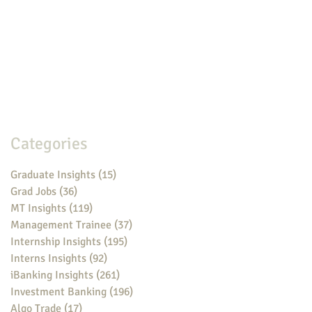
Categories
Graduate Insights
(15)
15 posts
Grad Jobs
(36)
36 posts
MT Insights
(119)
119 posts
Management Trainee
(37)
37 posts
Internship Insights
(195)
195 posts
Interns Insights
(92)
92 posts
iBanking Insights
(261)
261 posts
Investment Banking
(196)
196 posts
Algo Trade
(17)
17 posts