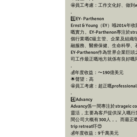
🤩員工考慮：工作文化好、做到work-l
.
5️⃣EY- Parthenon  
Ernst & Young（EY）喺201
嘅實力。EY-Parthenon專注於st
個行業嘅C級主管、企業及組織
融服務、醫療保健、生命科學、
EY-Parthenon作為世界
司工作最正嘅地方就係有良好嘅
.
💰年度收益：〜190億美元
🌟聲望：高
🤩員工考慮：超正嘅professional d
.
4️⃣Advancy 
Advancy係一間專注於strage
靈活，主要為客戶提供深入嘅行業見解，專注
間公司大概有300人，。而最
trip retreat吓😍
💰年度收益：9千萬美元