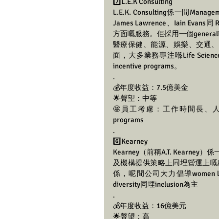
7️⃣L.E.K Consulting 
L.E.K. Consulting係一間Mana
James Lawrence、Iain E
方面嘅服務。佢採用一個genera
醫療保健、能源、娛樂、交通、
面，大多業務專注喺Life Science 
incentive programs。
.
💰年度收益：7.5億美金
🌟聲望：中等
🤩員工考慮：工作時間長、人手不足問
programs
.
6️⃣Kearney 
Kearney（前稱A.T. Kearne
及機構提供策略上同埋營運上嘅顧問服
係，呢間公司大力倡導women l
diversity同埋inclusion為主
.
💰年度收益：16億美元
🌟聲望：高