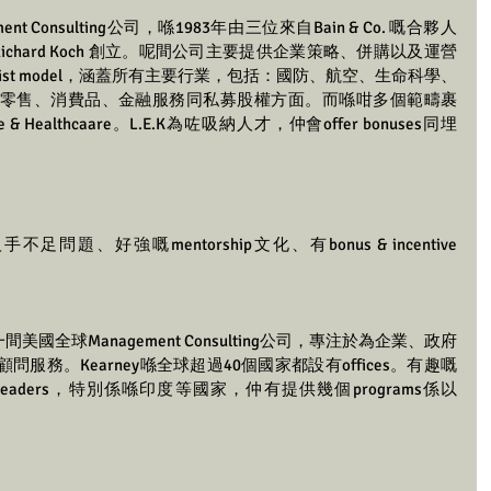
gement Consulting公司，喺1983年由三位來自Bain & Co. 嘅合夥人 
vans同 Richard Koch 創立。呢間公司主要提供企業策略、併購以及運營
list model，涵蓋所有主要行業，包括：國防、航空、生命科學、
零售、消費品、金融服務同私募股權方面。而喺咁多個範疇裹
& Healthcaare。L.E.K為咗吸納人才，仲會offer bonuses同埋
題、好強嘅mentorship文化、有bonus & incentive 
y）係一間美國全球Management Consulting公司，專注於為企業、政府
務。Kearney喺全球超過40個國家都設有offices。有趣嘅
eaders，特別係喺印度等國家，仲有提供幾個programs係以