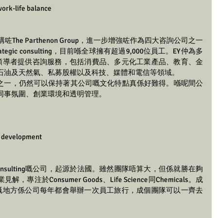
ife balance
4年收購咗The Parthenon Group，進一步增強咗作為四大咨詢公司之一
rategic consulting，目前喺全球擁有超過9,000位員工。EY仲為多
領導者提供咨詢服務，包括消費品、多元化工業產品、教育、金
石油及天然氣、私募股權以及科技、媒體和電信等領域。
企業巨頭之一，仍然可以保持著其公司嘅文化特點真係好難得。喺呢間公
同事氛圍、創業環境和透明管理。
evelopment
ic consulting嘅公司，起源於法國。雖然團隊唔算大，但係就勝在夠
於Consumer Goods、Life Science同Chemicals。成
正嘅地方係公司每年都會舉辦一次員工旅行，成個團隊可以一齊去