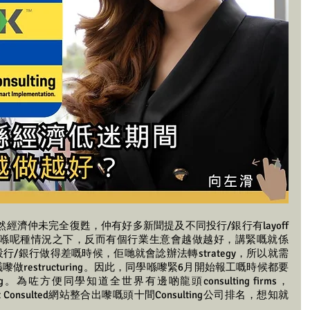
然經濟仲未完全復甦，仲有好多新聞提及不同投行/銀行有layoff 
諗過喺呢種情況之下，反而有個行業生意會越做越好，講緊嘅就係
為當投行/銀行做得差嘅時候，佢哋就會諗辦法轉strategy，所以就需
建議嚟做restructuring。因此，同學喺嚟緊6月開始報工嘅時候都要
ning。為咗方便同學知道全世界有邊啲龍頭consulting firms，
ent Consulted網站整合出嚟嘅頭十間Consulting公司排名，想知就