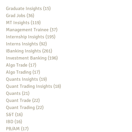
Graduate Insights
(15)
15 posts
Grad Jobs
(36)
36 posts
MT Insights
(119)
119 posts
Management Trainee
(37)
37 posts
Internship Insights
(195)
195 posts
Interns Insights
(92)
92 posts
iBanking Insights
(261)
261 posts
Investment Banking
(196)
196 posts
Algo Trade
(17)
17 posts
Algo Trading
(17)
17 posts
Quants Insights
(19)
19 posts
Quant Trading Insights
(18)
18 posts
Quants
(21)
21 posts
Quant Trade
(22)
22 posts
Quant Trading
(22)
22 posts
S&T
(16)
16 posts
IBD
(16)
16 posts
PB/AM
(17)
17 posts