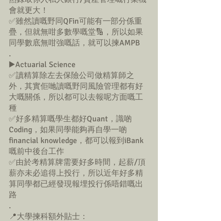
會就更大！
✅雖然讀嘅野同QFin可能有一部分係重
疊，但就無咁多數學嘅堂🔢，所以如果
同學數底無咁強嘅話，就可以揀AMPB
.
▶️Actuarial Science
✅讀精算除左去保險公司做精算師之
外，其實佢哋讀嘅野同風險管理都有好
大嘅關係，所以都可以去報呢方面嘅工
種
✅好多精算嘅學生都好Quant，識啲
Coding，如果同學能夠再自學一啲
financial knowledge，都可以報到iBank
嘅前中後台工作
✅由於考精算牌需要好多時間，起薪/頂
薪亦未必追得上投行，所以近年好多精
算同學都已經發現報埋投行係唔錯嘅出
路
.
📍大學揀科額外貼士：