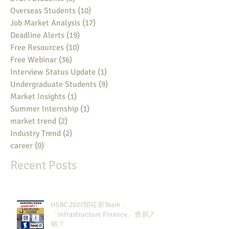
Overseas Students
(10)
10 posts
Job Market Analysis
(17)
17 posts
Deadline Alerts
(19)
19 posts
Free Resources
(10)
10 posts
Free Webinar
(36)
36 posts
Interview Status Update
(1)
1 post
Undergraduate Students
(9)
9 posts
Market Insights
(1)
1 post
Summer Internship
(1)
1 post
market trend
(2)
2 posts
Industry Trend
(2)
2 posts
career
(0)
0 posts
Recent Posts
HSBC 2027開咗新Team：
「Infrastructure Finance」會易入
啲？