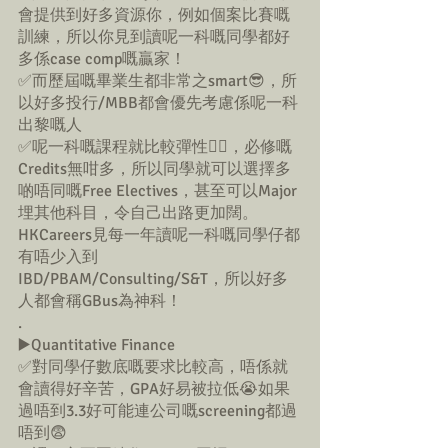
會提供到好多資源你，例如個案比賽嘅
訓練，所以你見到讀呢一科嘅同學都好
多係case comp嘅贏家！
✅而歷屆嘅畢業生都非常之smart😎，所
以好多投行/MBB都會優先考慮係呢一科
出黎嘅人
✅呢一科嘅課程就比較彈性👍🏼，必修嘅
Credits無咁多，所以同學就可以選擇多
啲唔同嘅Free Electives，甚至可以Major
埋其他科目，令自己出路更加闊。
HKCareers見每一年讀呢一科嘅同學仔都
有唔少入到
IBD/PBAM/Consulting/S&T，所以好多
人都會稱GBus為神科！
.
▶️Quantitative Finance
✅對同學仔數底嘅要求比較高，唔係就
會讀得好辛苦，GPA好易被拉低😭如果
過唔到3.3好可能連公司嘅screening都過
唔到😨