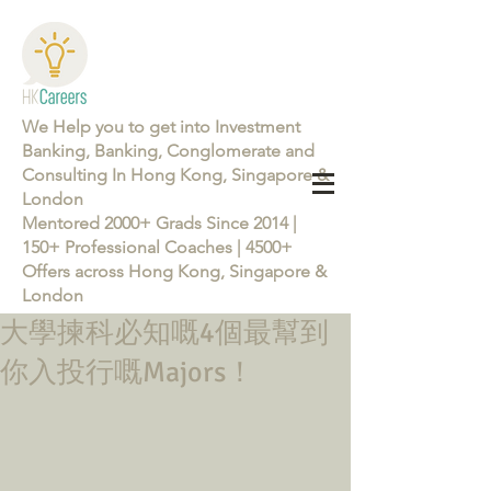
We Help you to get into Investment
Banking, Banking, Conglomerate and
Consulting In Hong Kong, Singapore &
London
Mentored 2000+ Grads Since 2014 |
150+ Professional Coaches | 4500+
Offers across Hong Kong, Singapore &
London
大學揀科必知嘅4個最幫到
Learn more about the Career Training Program 26/27
你入投行嘅Majors！