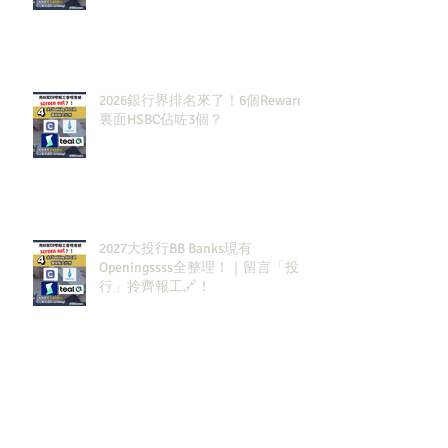
2026銀行界排名來了！6個Rewards
裏面HSBC佔咗3個？
2027大投行BB Banks現有
Openingssss全整理！｜留言「投
行」拎齊報工🔗！
原來呢3大類型嘅S&T先係最值得同
學留意？！