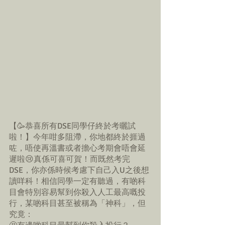
【🥳恭喜所有DSE同學仔終於考曬試
啦！】今年咁多阻滯，你地都終於捱過
咗，唔使再溫書或者擔心考期會唔會延
遲啦😢真係可喜可賀！而既然考完
DSE，你亦係時候考慮下自己入U之後想
讀咩科！相信同學一定有聽過，有啲科
目會特別容易幫到你殺入人工最高嘅投
行，某啲科目甚至被稱為「神科」，但
究竟：