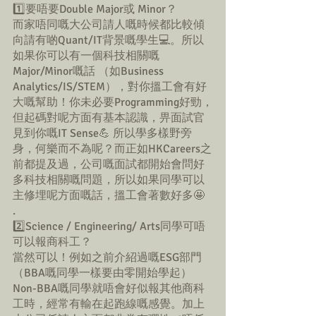
1️⃣要唔要Double Major或 Minor？
而家唔同嘅大公司請人嘅時候都比較傾
向請有啲Quant/IT背景嘅學生💻。所以
如果你可以有一個科技相關嘅
Major/Minor嘅話 （如Business 
Analytics/IS/STEM），對你搵工會有好
大嘅幫助！你未必要Programming好勁，
但起碼對呢方面有基本認識，畀面試官
見到你嘅IT Sense💪 所以學多樣野旁
身，何樂而不為呢？而正如HKCareers之
前都提及過，公司嘅面試都開始會問好
多科技相關嘅問題，所以如果同學可以
主修埋呢方面嘅話，搵工會著數好多🤩
.
2️⃣Science / Engineering/ Arts同學可唔
可以報商科工？
當然可以！例如之前介紹過嘅ESG部門
（BBA嘅同學一樣要由零開始學起）
Non-BBA嘅同學就唔會好似報其他商科
工時，經常有輸在起跑線嘅感覺。加上