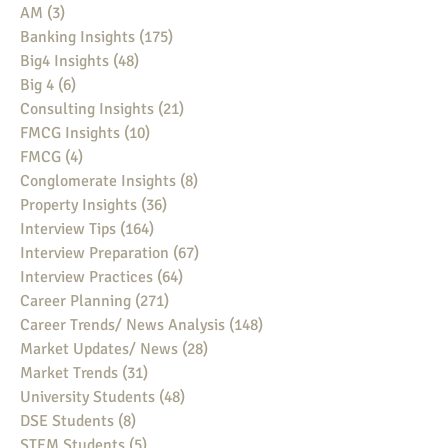
AM
(3)
3 posts
Banking Insights
(175)
175 posts
Big4 Insights
(48)
48 posts
Big 4
(6)
6 posts
Consulting Insights
(21)
21 posts
FMCG Insights
(10)
10 posts
FMCG
(4)
4 posts
Conglomerate Insights
(8)
8 posts
Property Insights
(36)
36 posts
Interview Tips
(164)
164 posts
Interview Preparation
(67)
67 posts
Interview Practices
(64)
64 posts
Career Planning
(271)
271 posts
Career Trends/ News Analysis
(148)
148 posts
Market Updates/ News
(28)
28 posts
Market Trends
(31)
31 posts
University Students
(48)
48 posts
DSE Students
(8)
8 posts
STEM Students
(5)
5 posts