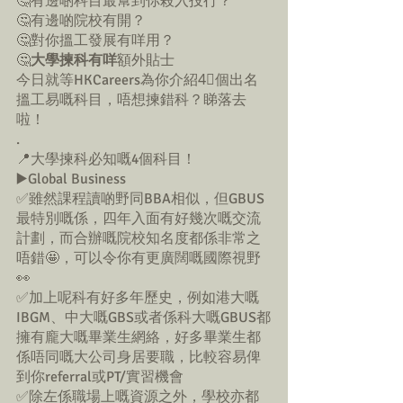
🤔有邊啲科目最幫到你殺入投行？
🤔有邊啲院校有開？
🤔對你搵工發展有咩用？
🤔
大學揀科有咩
額外貼士
今日就等HKCareers為你介紹4⃣️個出名
搵工易嘅科目，唔想揀錯科？睇落去
啦！
.
📍大學揀科必知嘅4個科目！
▶️Global Business
✅雖然課程讀啲野同BBA相似，但GBUS
最特別嘅係，四年入面有好幾次嘅交流
計劃，而合辦嘅院校知名度都係非常之
唔錯🤩，可以令你有更廣闊嘅國際視野
👀
✅加上呢科有好多年歷史，例如港大嘅
IBGM、中大嘅GBS或者係科大嘅GBUS都
擁有龐大嘅畢業生網絡，好多畢業生都
係唔同嘅大公司身居要職，比較容易俾
到你referral或PT/實習機會
✅除左係職場上嘅資源之外，學校亦都