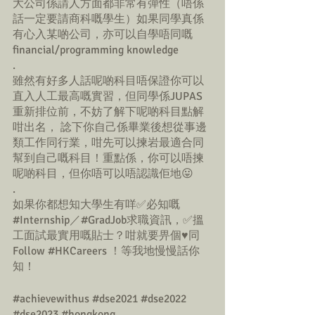
大公司係請人方面都非常有彈性（唔係
話一定要請商科嘅學生）如果同學真係
有心入某啲公司，亦可以自學唔同嘅
financial/programming knowledge
.
雖然有好多人話呢啲科目唔保證你可以
直入人工最高嘅實習，但同學係JUPAS
重新排位前，不妨了解下呢啲科目點解
咁出名， 諗下你自己係畢業後想從事邊
類工作同行業，咁先可以揀岩最適合同
幫到自己嘅科目！重點係，你可以唔揀
呢啲科目，但你唔可以唔認識佢地😛
.
如果你都想知大學生有咩✅必知嘅 
#Internship
／#GradJob求職資訊，✅搵
工面試最實用嘅貼士？咁就要畀個♥️同
Follow 
#HKCareers
 ！等我地慢慢話你
知！
#achievewithus
#dse2021
#dse2022
#dse2023
#hongkong