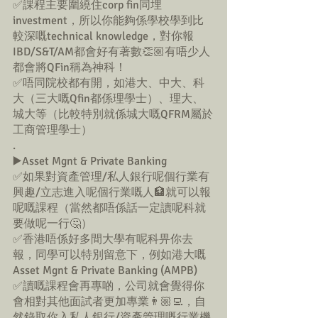
✅課程主要圍繞住corp fin同埋
investment，所以你能夠係學校學到比
較深嘅technical knowledge，對你報
IBD/S&T/AM都會好有著數👏🏼有唔少人
都會將QFin稱為神科！
✅唔同院校都有開，如港大、中大、科
大（三大嘅Qfin都係理學士）、理大、
城大等（比較特別就係城大嘅QFRM屬於
工商管理學士）
.
▶️Asset Mgnt & Private Banking
✅如果對資產管理/私人銀行呢個行業有
興趣/立志進入呢個行業嘅人🏦就可以報
呢嘅課程（當然都唔係話一定讀呢科就
要做呢一行🤔）
✅香港唔係好多間大學有呢科畀你去
報，同學可以特別留意下，例如港大嘅
Asset Mgnt & Private Banking (AMPB)
✅讀嘅課程會再專啲，公司就會覺得你
會相對其他面試者更加專業👨🏼‍💻，自
然錄取你入私人銀行/資產管理嘅行業機