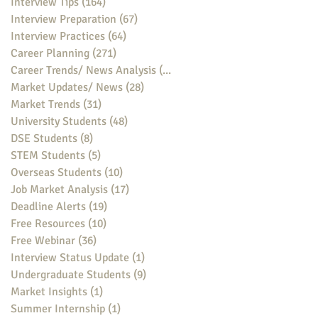
Interview Tips
(164)
164 posts
Interview Preparation
(67)
67 posts
Interview Practices
(64)
64 posts
Career Planning
(271)
271 posts
Career Trends/ News Analysis
(148)
148 posts
Market Updates/ News
(28)
28 posts
Market Trends
(31)
31 posts
University Students
(48)
48 posts
DSE Students
(8)
8 posts
STEM Students
(5)
5 posts
Overseas Students
(10)
10 posts
Job Market Analysis
(17)
17 posts
Deadline Alerts
(19)
19 posts
Free Resources
(10)
10 posts
Free Webinar
(36)
36 posts
Interview Status Update
(1)
1 post
Undergraduate Students
(9)
9 posts
Market Insights
(1)
1 post
Summer Internship
(1)
1 post