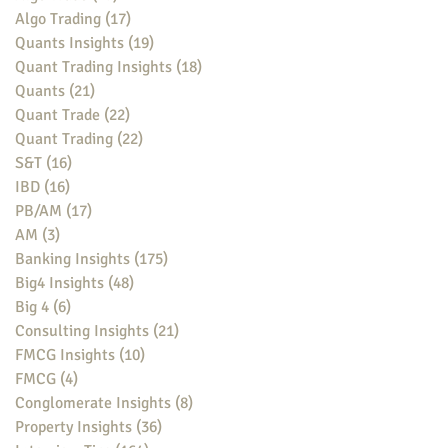
Algo Trading
(17)
17 posts
Quants Insights
(19)
19 posts
Quant Trading Insights
(18)
18 posts
Quants
(21)
21 posts
Quant Trade
(22)
22 posts
Quant Trading
(22)
22 posts
S&T
(16)
16 posts
IBD
(16)
16 posts
PB/AM
(17)
17 posts
AM
(3)
3 posts
Banking Insights
(175)
175 posts
Big4 Insights
(48)
48 posts
Big 4
(6)
6 posts
Consulting Insights
(21)
21 posts
FMCG Insights
(10)
10 posts
FMCG
(4)
4 posts
Conglomerate Insights
(8)
8 posts
Property Insights
(36)
36 posts