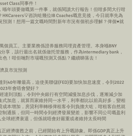
t Class同事件！
，喺年頭要做嘅第一件事，就係閱讀大行報告！但咁多間大行咁
areers💡咨詢咗幾位IB Coaches嘅意見後，今日就率先為
23嘅市況預測！想用一篇文嘅時間對新年市況有個初步理解？俾個♥️就
4萬個員工。主要業務係證券服務同埋資產管理。本身喺BNY 
同小編分享，該行最出名就係做托管服務，作為intermediary bank，
做得相當出色！咁佢哋對市場嘅預測又係點？繼續睇落去！
大環球經濟及市況預測
達到40年嚟最高，迫使美聯儲(FED)要加快加息速度，令到2022
023年會唔會變好？
通脹已經達到頂點，令到中央銀行有空間減慢加息步伐，逐漸減少加
集式加息，就算而家維持同一水平，利率都比以前高好多，變相
貸成本增加，房貸利率轉移俾租客令到負擔大咗，咁租客自然就
控制通脹，但同一時間令到經濟發展變差，影響不同公司嘅盈利
陷入全球經濟衰退，但係就唔會好嚴重或者維持太長時間
真正經濟復甦之前，已經開始有上升嘅跡象。即係GDP真正上升