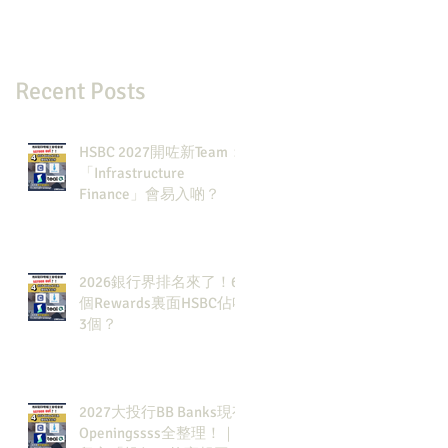
Recent Posts
HSBC 2027開咗新Team：
「Infrastructure
Finance」會易入啲？
2026銀行界排名來了！6
個Rewards裏面HSBC佔咗
3個？
2027大投行BB Banks現有
Openingssss全整理！｜