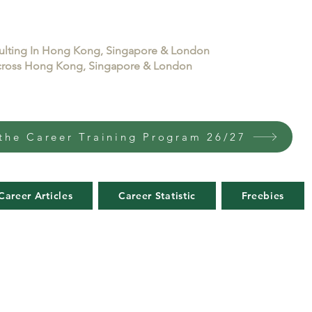
sulting In Hong Kong, Singapore & London
 across Hong Kong, Singapore & London
the Career Training Program 26/27
Career Articles
Career Statistic
Freebies