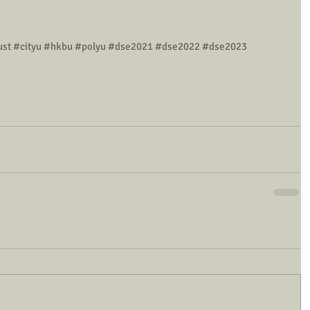
ust
#cityu
#hkbu
#polyu
#dse2021
#dse2022
#dse2023