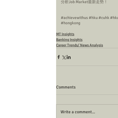
分析Job Market最新走勢！
#achievewithus
#hku
#cuhk
#hk
#hongkong
MT Insights
Banking Insights
Career Trends/ News Analysis
Comments
Write a comment...