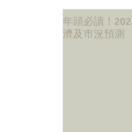
年頭必讀！2023
濟及市況預測