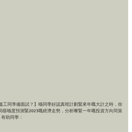
你搵工同準備面試？】喺同學好認真咁計劃緊來年嘅大計之時，你
樣喺度預測緊2023嘅經濟走勢，分析嚟緊一年嘅投資方向同策
ok，有助同學：