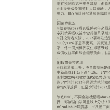
場有預測喺第三季會減息，但係
❇️由於美國長期勞動人口短缺
壓力。BNY預計雖然通脹會繼續
.
4️⃣債券狀況
❇️債券喺2022嘅表現係40年
令到債券嘅收益率變得極具吸引
❇️對投資者來講，2023要專注透
500的1.8%派息率更高。其
話，係一個指標代表住即將衰退
國債收益率曲線會繼續倒向，估計年
.
5️⃣股市先苦後甜
❇️隨着通脹上升，股票市盈率(P
史新高嘅21.5x下跌至15x。
街對2023每股收益(EPS)嘅
為BNY預計2023年尾經濟就
劇性V形反彈，但至少預計202
.
除咗BNY，不同金融機構嘅Mark
行，都無理由唔留意以上分析！而
#GradJob
 求職資訊，✅及搵工面