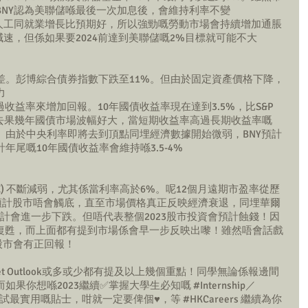
BNY認為美聯儲喺最後一次加息後，會維持利率不變
，人工同就業增長比預期好，所以強勁嘅勞動市場會持續增加通脹
減速，但係如果要2024前達到美聯儲嘅2%目標就可能不大
來最差。彭博綜合債券指數下跌至11%。但由於固定資產價格下降，
力
過收益率來增加回報。10年國債收益率現在達到3.5%，比S&P 
實過去果幾年國債市場波幅好大，當短期收益率高過長期收益率嘅
。由於中央利率即將去到頂點同埋經濟數據開始微弱，BNY預計
尾嘅10年國債收益率會維持喺3.5-4%
/E) 不斷減弱，尤其係當利率高於6%。呢12個月遠期市盈率從歷
BNY預計股市唔會觸底，直至市場價格真正反映經濟衰退，同埋華爾
共識估計會進一步下跌。但唔代表整個2023股市投資會預計蝕錢！因
開始復甦，而上面都有提到市場係會早一步反映出嚟！雖然唔會話戲
3股市會有正回報！
et Outlook或多或少都有提及以上幾個重點！同學無論係報邊間
如果你想喺2023繼續✅掌握大學生必知嘅 
#Internship
／
試最實用嘅貼士，咁就一定要俾個♥️，等 
#HKCareers
 繼續為你