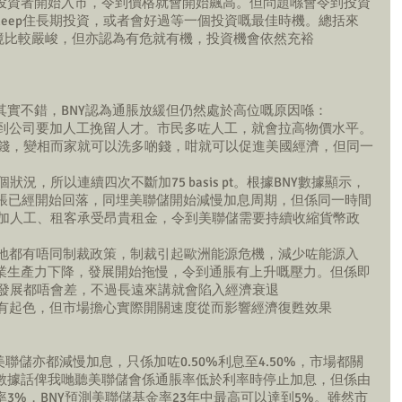
投資者開始入市，令到價格就會開始飆高。但問題喺會令到投資
eep住長期投資，或者會好過等一個投資嘅最佳時機。總括來
環境比較嚴峻，但亦認為有危就有機，投資機會依然充裕
其實不錯，BNY認為通脹放緩但仍然處於高位嘅原因喺：
令到公司要加人工挽留人才。市民多咗人工，就會拉高物價水平。
咗好多錢，變相而家就可以洗多啲錢，咁就可以促進美國經濟，但同一
狀況，所以連續四次不斷加75 basis pt。根據BNY數據顯示，
通脹已經開始回落，同埋美聯儲開始減慢加息周期，但係同一時間
 加人工、租客承受昂貴租金，令到美聯儲需要持續收縮貨幣政
各地都有唔同制裁政策，制裁引起歐洲能源危機，減少咗能源入
業生產力下降，發展開始拖慢，令到通脹有上升嘅壓力。但係即
時發展都唔會差，不過長遠來講就會陷入經濟衰退
會有起色，但市場擔心實際開關速度從而影響經濟復甦效果
美聯儲亦都減慢加息，只係加咗0.50%利息至4.50%，市場都關
數據話俾我哋聽美聯儲會係通脹率低於利率時停止加息，但係由
3%，BNY預測美聯儲基金率23年中最高可以達到5%。雖然市