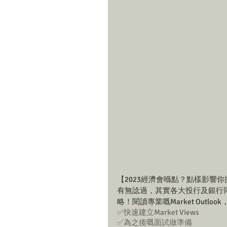
【2023經濟會喺點？點樣影響
有無諗過，其實各大投行及銀行同
略！閱讀專業嘅Market Outlo
✅快速建立Market Views
✅為之後嘅面試做準備