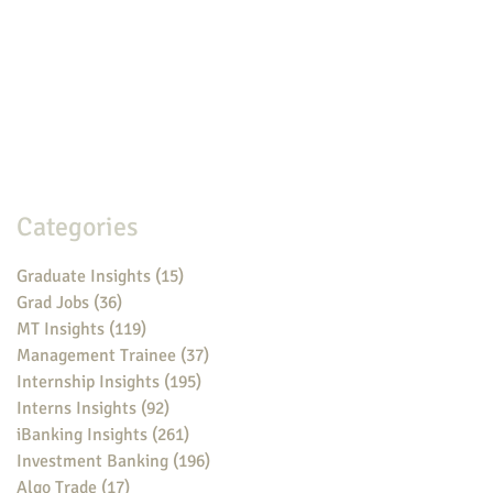
Categories
Graduate Insights
(15)
15 posts
Grad Jobs
(36)
36 posts
MT Insights
(119)
119 posts
Management Trainee
(37)
37 posts
Internship Insights
(195)
195 posts
Interns Insights
(92)
92 posts
iBanking Insights
(261)
261 posts
Investment Banking
(196)
196 posts
Algo Trade
(17)
17 posts