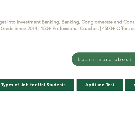
get into Investment Banking, Banking, Conglomerate and Con
Grads Since 2014 | 150+ Professional Coaches | 4500+ Offers
Learn more about 
 Types of Job for Uni Students
Aptitude Test