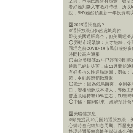
之前，市場已經會有感覺，吸引
者好難判斷入市嘅好時機，所以k
說，BNY雖然預測新一年投資
.
2️⃣2023通脹會點？
❇️通脹放緩但仍然處於高位
即使美國通脹高企，但美國經濟
⭕️勞動市場緊缺：人才短缺，
同埋之前COVID-19市民儲
時間拉高左通脹
⭕️由於美聯儲22年已經預測到呢個
通脹已經封咗頂，由11月開始
有好多持久性通脹誘因，例如：
策，令到經濟稍微衰退
⭕️歐洲：因為俄烏衝突，令到
口，變相能源成本增大，導致工
使通脹維持響10%左右，EU暫
⭕️中國：開關以來，經濟預計
. 
3️⃣美聯儲加息
❇️頭先提及10月開始通脹放緩，
心幾時會完結加息周期。而歷史
於現時通脹率高於美聯儲基金利率