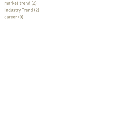
market trend
(2)
2 posts
Industry Trend
(2)
2 posts
career
(0)
0 posts