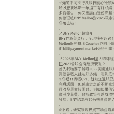
✅知道不同投行及銀行關心邊類Asse
所以想要喺新一年搵工有好成績
多份報告，你又應該由邊份睇起？HKC
你整理咗BNY Mellon對20
睇落去啦！
.
📍BNY Mellon超簡介
BNY作為美資行，全球擁有超過
Mellon服務嘅IB Coaches亦
佢哋嘅payment market
.
📍2023年BNY  Mellon5️⃣
1️⃣2023會唔會有經濟衰退？
首先我哋要了解喺2022美國通脹
買債券嘅人蝕咗好多錢，咁到底2
❇️睇返11月嘅CPI，就知道
息嘅誘因，但係由於之前不斷密
經濟發展會較困難。例如如果借
會減少花費。雖然政策可以成功
發展。BNY認為有70%機會會
.
❇️不過，研究發現投資市場會喺