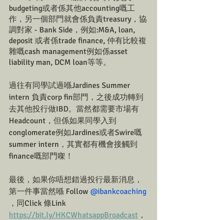
budgeting或者係其他accounting嘅工
作，另一個部門就會係負責treasury，協
調對家 - Bank Side，例如:M&A, loan, 
deposit 或者係trade finance, 仲有比較複
雜嘅cash management例如係asset 
liability man, DCM loan等等。
過往有同學試過喺Jardines Summer 
intern 負責corp fin部門，之後成功轉到
去其他投行做IBD。當然都需要市場有
Headcount，但係如果同學入到
conglomerate例如Jardines或者Swire嘅
summer intern，其實都有機會接觸到
finance嘅部門㗎！
最後，如果你唔想錯過投行最新消息，
第一件事當然喺 Follow 
@ibankcoaching
，同Click 條Link 
https://bit.ly/HKCWhatsappBroadcast
，