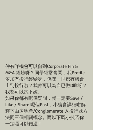
仲有咩機會可以儲到Corporate Fin & 
M&A 經驗呀？同學經常會問，我Profile 
依加冇投行經驗呀，係咪一世都冇機會
上到投行啦？我仲可以為自已做D咩呀？
我都可以試下嫁。
如果你都有呢個疑問，就一定要Save / 
Like / Share 呢個Post，小編會詳細咁解
釋下由房地產/Conglomerate 入投行既方
法同三個相關概念。而以下既小技巧你
一定唔可以錯過！