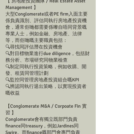
【 房地產投資團隊 / Real Estate Asset 
Management 】
大型Conglomerate或者PE firm入面主要
係負責識別、評估同執行房地產投資機
會，通常佢哋都需要係嚟自唔同背景嘅
專業人士，例如金融、房地產、法律
等，而佢哋嘅主要職責包括：
🔍尋找同評估潛在投資機會
🔍對目標物業進行due diligence，包括財
務分析、市場研究同物業檢查
🔍制定同執行投資策略，例如收購、開
發、租賃同管理計劃
🔍監控同管理房地產投資組合嘅KPI
🔍辨認同執行退出策略，以實現投資者
嘅收益
【Conglomerate M&A / Corpoate Fin 實
習 】
Conglomerate會有獨立既部門負責
finance同treasury，例如Jardines同
Swire。而finance嘅部門會專門負責