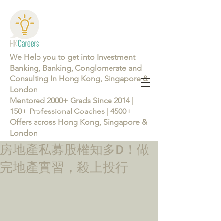
We Help you to get into Investment
Banking, Banking, Conglomerate and
Consulting In Hong Kong, Singapore &
London
Mentored 2000+ Grads Since 2014 |
150+ Professional Coaches | 4500+
Offers across Hong Kong, Singapore &
London
房地產私募股權知多D！做
Learn more about the Career Training Program 26/27
完地產實習，殺上投行