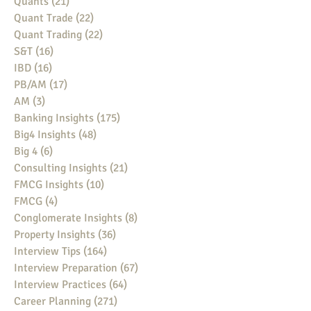
Quants
(21)
21 posts
Quant Trade
(22)
22 posts
Quant Trading
(22)
22 posts
S&T
(16)
16 posts
IBD
(16)
16 posts
PB/AM
(17)
17 posts
AM
(3)
3 posts
Banking Insights
(175)
175 posts
Big4 Insights
(48)
48 posts
Big 4
(6)
6 posts
Consulting Insights
(21)
21 posts
FMCG Insights
(10)
10 posts
FMCG
(4)
4 posts
Conglomerate Insights
(8)
8 posts
Property Insights
(36)
36 posts
Interview Tips
(164)
164 posts
Interview Preparation
(67)
67 posts
Interview Practices
(64)
64 posts
Career Planning
(271)
271 posts