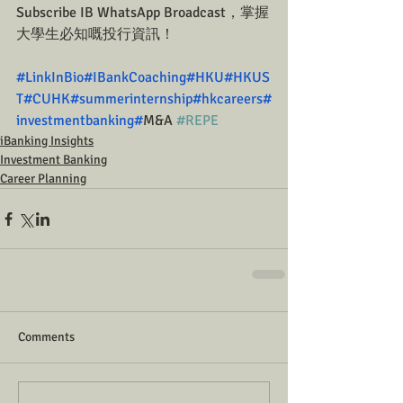
Subscribe IB WhatsApp Broadcast，掌握
大學生必知嘅投行資訊！
#LinkInBio
#IBankCoaching
#HKU
#HKUS
T
#CUHK
#summerinternship
#hkcareers
#
investmentbanking
#
M&A 
#REPE
iBanking Insights
Investment Banking
Career Planning
Comments