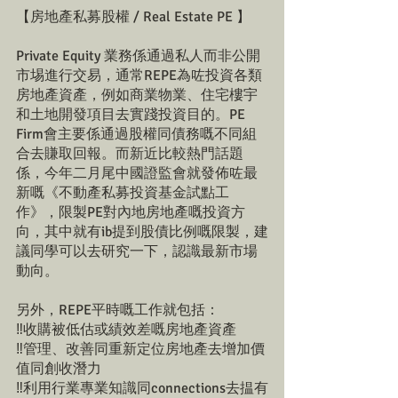
【房地產私募股權 / Real Estate PE 】
Private Equity 業務係通過私人而非公開
市埸進行交易，通常REPE為咗投資各類
房地產資產，例如商業物業、住宅樓宇
和土地開發項目去實踐投資目的。PE 
Firm會主要係通過股權同債務嘅不同組
合去賺取回報。而新近比較熱門話題
係，今年二月尾中國證監會就發佈咗最
新嘅《不動產私募投資基金試點工
作》，限製PE對內地房地產嘅投資方
向，其中就有ib提到股債比例嘅限製，建
議同學可以去研究一下，認識最新市場
動向。
另外，REPE平時嘅工作就包括：
‼️收購被低估或績效差嘅房地產資產
‼️管理、改善同重新定位房地產去增加價
值同創收潛力
‼️利用行業專業知識同connections去揾有