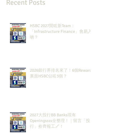
Recent Posts
HSBC 2027開咗新Team：
「Infrastructure Finance」會易入
啲？
2026銀行界排名來了！6個Rewards
裏面HSBC佔咗3個？
2027大投行BB Banks現有
Openingssss全整理！｜留言「投
行」拎齊報工🔗！