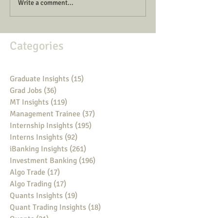
Write a comment...
Categories
Graduate Insights
(15)
15 posts
Grad Jobs
(36)
36 posts
MT Insights
(119)
119 posts
Management Trainee
(37)
37 posts
Internship Insights
(195)
195 posts
Interns Insights
(92)
92 posts
iBanking Insights
(261)
261 posts
Investment Banking
(196)
196 posts
Algo Trade
(17)
17 posts
Algo Trading
(17)
17 posts
Quants Insights
(19)
19 posts
Quant Trading Insights
(18)
18 posts