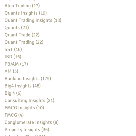
Algo Trading
(17)
17 posts
Quants Insights
(19)
19 posts
Quant Trading Insights
(18)
18 posts
Quants
(21)
21 posts
Quant Trade
(22)
22 posts
Quant Trading
(22)
22 posts
S&T
(16)
16 posts
IBD
(16)
16 posts
PB/AM
(17)
17 posts
AM
(3)
3 posts
Banking Insights
(175)
175 posts
Big4 Insights
(48)
48 posts
Big 4
(6)
6 posts
Consulting Insights
(21)
21 posts
FMCG Insights
(10)
10 posts
FMCG
(4)
4 posts
Conglomerate Insights
(8)
8 posts
Property Insights
(36)
36 posts