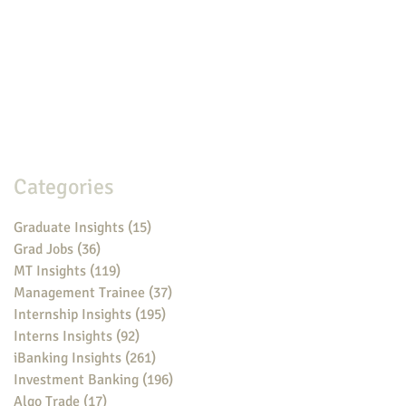
Categories
Graduate Insights
(15)
15 posts
Grad Jobs
(36)
36 posts
MT Insights
(119)
119 posts
Management Trainee
(37)
37 posts
Internship Insights
(195)
195 posts
Interns Insights
(92)
92 posts
iBanking Insights
(261)
261 posts
Investment Banking
(196)
196 posts
Algo Trade
(17)
17 posts