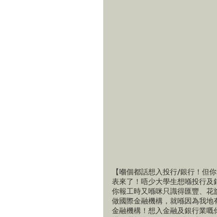
【嗰個都話想入投行/銀行！但
表來了！唔少大學生想喺投行及
你報工時又喺咪只識得匯豐、花
做國際金融機構，就喺因為我地
金融機構！想入金融及銀行業嘅你，