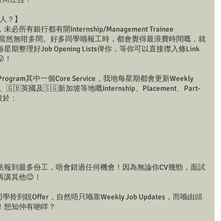
請人？】
行都有開Internship/Management Trainee 
銀行，當然無咁多間。好多同學喺報工時，都會覺得最浪費時間嘅，就
理好Job Opening Lists俾你，等你可以直接㩒入條Link
！
g Program其中一個Core Service，我地每星期都會更新Weekly 
、🇬🇧英國及🇸🇬新加坡等地嘅Internship、Placement、Part-
唔限於：
法報到最多份工，唔會錯過任何機會！因為無論你CV幾勁，面試
講其他😉！
拎到靚Offer，自然唔只喺靠Weekly Job Updates，而喺由頭
！想知仲有啲咩？