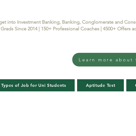
get into Investment Banking, Banking, Conglomerate and Con
Grads Since 2014 | 150+ Professional Coaches | 4500+ Offers
Learn more about 
 Types of Job for Uni Students
Aptitude Test