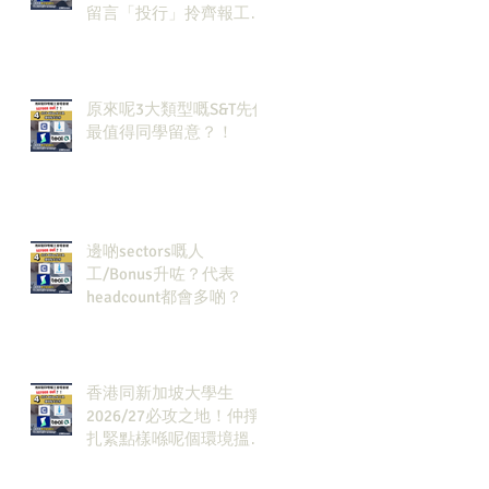
留言「投行」拎齊報工
🔗！
原來呢3大類型嘅S&T先係
最值得同學留意？！
邊啲sectors嘅人
工/Bonus升咗？代表
headcount都會多啲？
香港同新加坡大學生
2026/27必攻之地！仲掙
扎緊點樣喺呢個環境搵到
發展方向？AI & Strategy
Consulting或者就係你嘅