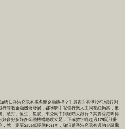
你知唔知香港究竟有幾多間金融機構？】最齊全香港投行/銀行列
銀行等嘅金融機會發展，都喺睇中呢個行業人工同花紅夠高，但
旗、渣打、恒生、星展、東亞同中銀呢啲大銀行？其實香港叫得
有好多好多好多金融機構喺度立足，正確數字喺超過179間註冊
就一定要Save低呢個Post🔽，睇清楚香港究竟有邊啲金融機