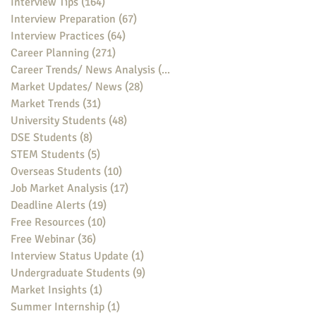
Interview Tips
(164)
164 posts
Interview Preparation
(67)
67 posts
Interview Practices
(64)
64 posts
Career Planning
(271)
271 posts
Career Trends/ News Analysis
(148)
148 posts
Market Updates/ News
(28)
28 posts
Market Trends
(31)
31 posts
University Students
(48)
48 posts
DSE Students
(8)
8 posts
STEM Students
(5)
5 posts
Overseas Students
(10)
10 posts
Job Market Analysis
(17)
17 posts
Deadline Alerts
(19)
19 posts
Free Resources
(10)
10 posts
Free Webinar
(36)
36 posts
Interview Status Update
(1)
1 post
Undergraduate Students
(9)
9 posts
Market Insights
(1)
1 post
Summer Internship
(1)
1 post