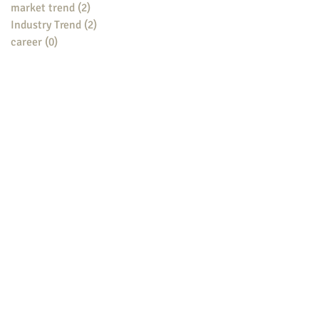
market trend
(2)
2 posts
Industry Trend
(2)
2 posts
career
(0)
0 posts