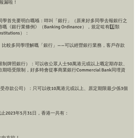
報漏啦！
同學首先要明白嘅喺：咩叫「銀行」（原來好多同學去報銀行之
行業條例》（Banking Ordinance），規定咗有3️⃣類
titutions）：
（持牌銀行）：比較多同學理解嘅「銀行」——可以經營銀行業務，客戶存款
ce Banks（有限制牌照銀行）：可以收公眾人士50萬港元或以上嘅定期存款、
受限制，好多時會從事商業銀行Commercial Bank同埋資
ompanies（接受存款公司）：只可以收10萬港元或以上、原定期限最少係3個
止2023年5月31日，香港一共有：
片向左拉！