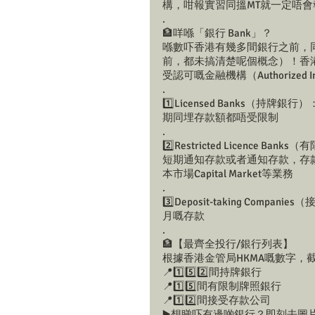
構，咁報實習同搵MT就一定唔會
.
🏦咩喺「銀行 Bank」？
喺數吓香港有幾多間銀行之前，
前，都未搞清楚呢個概念）！香港嘅《銀
受認可嘅金融機構（Authorized Ins
.
1️⃣Licensed Banks
期同埋存款額都唔受限制
.
2️⃣Restricted Licen
短期通知存款或者通知存款，存款期唔
本市場Capital Market等業務
.
3️⃣Deposit-taking C
月嘅存款
.
🏦【最齊全投行/銀行列表】
根據香港金管局HKMA嘅數字，截
📍1️⃣5️⃣2️⃣間持牌銀行
📍1️⃣5️⃣間有限制牌照銀行
📍1️⃣2️⃣間接受存款公司
▶️想睇吓有邊啲銀行？即刻去圖