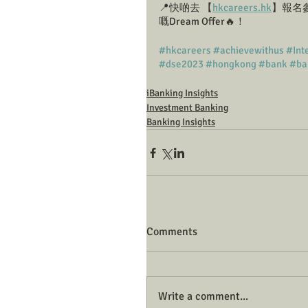
📍快啲去 【
hkcareers.hk
】報名參
嘅Dream Offer🔥！
#hkcareers
#achievewithus
#Int
#dse2023
#hongkong
#bank
#ba
iBanking Insights
Investment Banking
Banking Insights
Comments
Write a comment...