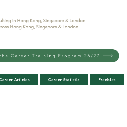
sulting In Hong Kong, Singapore & London
 across Hong Kong, Singapore & London
the Career Training Program 26/27
Career Articles
Career Statistic
Freebies