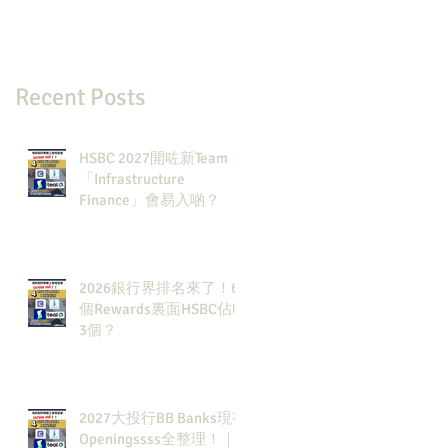
Recent Posts
HSBC 2027開咗新Team：
「Infrastructure
Finance」會易入啲？
2026銀行界排名來了！6
個Rewards裏面HSBC佔咗
3個？
2027大投行BB Banks現有
Openingssss全整理！｜