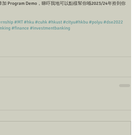
加 Program Demo，睇吓我地可以點樣幫你喺2023/24年拎到你
ernship
#MT
#hku
#cuhk
#hkust
#cityu
#hkbu
#polyu
#dse2022
nking
#finance
#investmentbanking