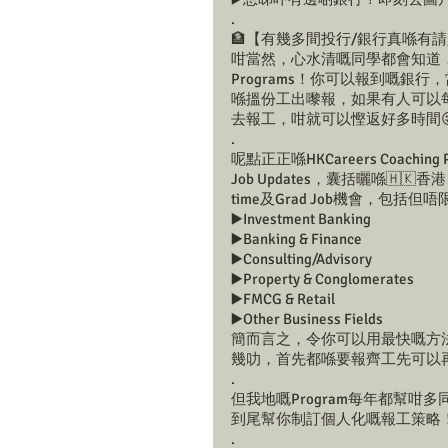
.
🏦【有幾多間投行/銀行真喺有
咁當然，心水清嘅同學都會知道，未必所有銀
Programs！你可以報到嘅
喺搵份工出嚟報，如果有人可以每星期整
去報工，咁就可以慳返好多時間
.
呢點正正喺HKCareers Coachin
Job Updates，囊括曬喺🇭🇰香港
time及Grad Job機會，包括但
▶️Investment Banking
▶️Banking & Finance
▶️Consulting/Advisory
▶️Property & Conglomerates
▶️FMCG & Retail
▶️Other Business Fields
簡而言之，令你可以用最快嘅方
幾叻，首先都喺要報齊工先可以再
.
但我地嘅Program每年都幫咁多同學
到尾幫你制訂個人化嘅報工策略
.