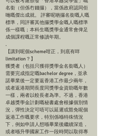
可以被考慮頒發「香港卓越獎學金」嘅
名銜（但係冇錢攞），當係政府認同佢
哋嘅傑出成就。 評審呢啲攞名銜嘅人嘅
標準，同評審其他攞獎學金嘅人嘅標準
係一樣嘅；本科生嘅獎學金通常會俾足
成個課程嘅正常修讀年期。
.
【講到呢個scheme咁正，到底有咩
limitation？】
獲獎者（包括只獲得獎學金名銜嘅人）
需要完成指定嘅bachelor degree，並承
諾畢業後一定要返香港工作最少兩年，
或者返港期間長度同獎學金資助嘅年數
一樣，兩者以較長者為準。不過，香港
卓越獎學金計劃嘅秘書處會根據個別情
況，彈性決定可唔可以延遲或豁免呢個
返港工作嘅要求，特別係喺特殊情況
下，例如申請人想喺畢業後繼續深造，
或者喺升學國家工作一段時間以取得專