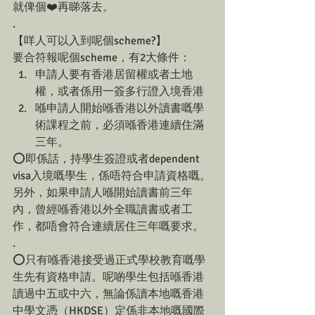
就俾個❤️再睇落去。
.
【咩人可以入到呢個scheme?】
要合符報呢個scheme，有2大條件：
申請人要有香港居留權或者土地
權，或者係用一簽多行證入境香港
喺申請人開始喺香港以外讀書嘅學
術課程之前，必須喺香港連續住滿
三年。
⭕️即係話，持學生簽證或者dependent 
visa入境嘅學生，係唔符合申請資格嘅。
另外，如果申請人喺開始讀書前三年
內，曾經喺香港以外全職讀書或者工
作，都唔會符合連續居住三年嘅要求。
.
⭕️只有喺香港接受過正式學校教育嘅學
生先有資格申請。呢啲學生包括喺香港
讀過中五或中六，無論係讀本地嘅香港
中學文憑（HKDSE）定係非本地嘅國際