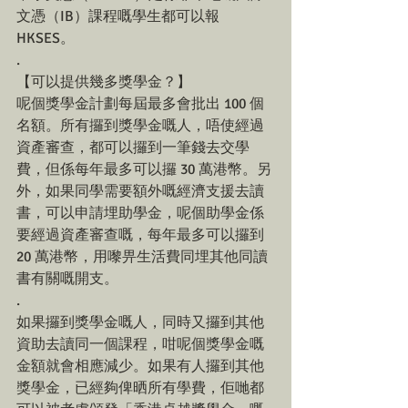
文憑（IB）課程嘅學生都可以報
HKSES。 
.
【可以提供幾多獎學金？】
呢個獎學金計劃每屆最多會批出 100 個
名額。所有攞到獎學金嘅人，唔使經過
資產審查，都可以攞到一筆錢去交學
費，但係每年最多可以攞 30 萬港幣。另
外，如果同學需要額外嘅經濟支援去讀
書，可以申請埋助學金，呢個助學金係
要經過資產審查嘅，每年最多可以攞到 
20 萬港幣，用嚟畀生活費同埋其他同讀
書有關嘅開支。
.
如果攞到獎學金嘅人，同時又攞到其他
資助去讀同一個課程，咁呢個獎學金嘅
金額就會相應減少。如果有人攞到其他
獎學金，已經夠俾晒所有學費，佢哋都