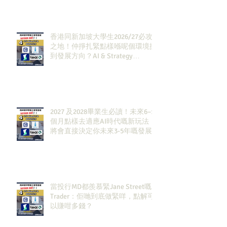
香港同新加坡大學生2026/27必攻
之地！仲掙扎緊點樣喺呢個環境搵
到發展方向？AI & Strategy
Consulting或者就係你嘅答案。
2027 及2028畢業生必讀！未來6–12
個月點樣去適應AI時代嘅新玩法，
將會直接決定你未來3-5年嘅發展
當投行MD都羨慕緊Jane Street嘅
Trader：佢哋到底做緊咩，點解可
以賺咁多錢？