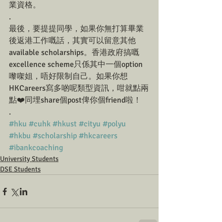
業資格。
.
最後，要提提同學，如果你無打算畢業
後返港工作嘅話，其實可以留意其他
available scholarships。香港政府搞嘅
excellence scheme只係其中一個option
嚟㗎姐，唔好限制自己。如果你想
HKCareers寫多啲呢類型資訊，咁就點兩
點❤️同埋share個post俾你個friend啦！ 
.
#hku
#cuhk
#hkust
#cityu
#polyu
#hkbu
#scholarship
#hkcareers
#ibankcoaching
University Students
DSE Students