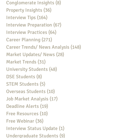
Conglomerate Insights
(8)
8 posts
Property Insights
(36)
36 posts
Interview Tips
(164)
164 posts
Interview Preparation
(67)
67 posts
Interview Practices
(64)
64 posts
Career Planning
(271)
271 posts
Career Trends/ News Analysis
(148)
148 posts
Market Updates/ News
(28)
28 posts
Market Trends
(31)
31 posts
University Students
(48)
48 posts
DSE Students
(8)
8 posts
STEM Students
(5)
5 posts
Overseas Students
(10)
10 posts
Job Market Analysis
(17)
17 posts
Deadline Alerts
(19)
19 posts
Free Resources
(10)
10 posts
Free Webinar
(36)
36 posts
Interview Status Update
(1)
1 post
Undergraduate Students
(9)
9 posts