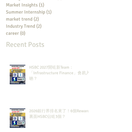
Market Insights
(1)
1 post
Summer Internship
(1)
1 post
market trend
(2)
2 posts
Industry Trend
(2)
2 posts
career
(0)
0 posts
Recent Posts
HSBC 2027開咗新Team：
「Infrastructure Finance」會易入
啲？
2026銀行界排名來了！6個Rewards
裏面HSBC佔咗3個？