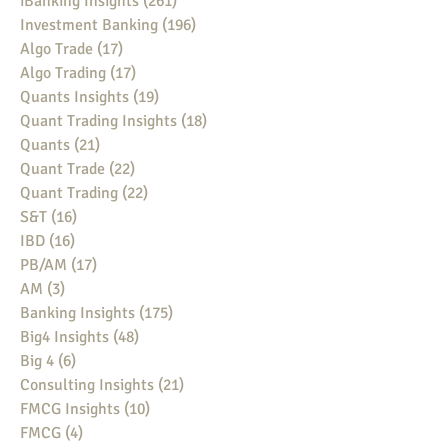
iBanking Insights
(261)
261 posts
Investment Banking
(196)
196 posts
Algo Trade
(17)
17 posts
Algo Trading
(17)
17 posts
Quants Insights
(19)
19 posts
Quant Trading Insights
(18)
18 posts
Quants
(21)
21 posts
Quant Trade
(22)
22 posts
Quant Trading
(22)
22 posts
S&T
(16)
16 posts
IBD
(16)
16 posts
PB/AM
(17)
17 posts
AM
(3)
3 posts
Banking Insights
(175)
175 posts
Big4 Insights
(48)
48 posts
Big 4
(6)
6 posts
Consulting Insights
(21)
21 posts
FMCG Insights
(10)
10 posts
FMCG
(4)
4 posts