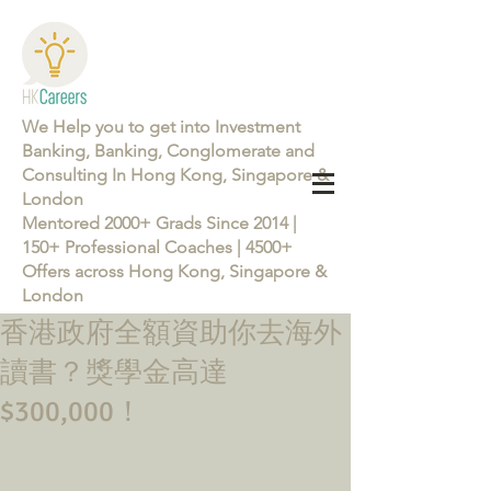
We Help you to get into Investment
Banking, Banking, Conglomerate and
Consulting In Hong Kong, Singapore &
London
Mentored 2000+ Grads Since 2014 |
150+ Professional Coaches | 4500+
Offers across Hong Kong, Singapore &
London
香港政府全額資助你去海外
Learn more about the Career Training Program 26/27
讀書？獎學金高達
$300,000！