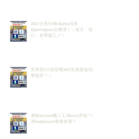
2027大投行BB Banks現有
Openingssss全整理！｜留言「投
行」拎齊報工🔗！
原來呢3大類型嘅S&T先係最值得同
學留意？！
邊啲sectors嘅人工/Bonus升咗？代
表headcount都會多啲？