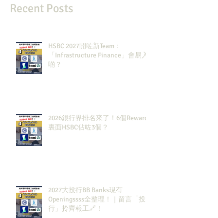
Recent Posts
HSBC 2027開咗新Team：
「Infrastructure Finance」會易入
啲？
2026銀行界排名來了！6個Rewards
裏面HSBC佔咗3個？
2027大投行BB Banks現有
Openingssss全整理！｜留言「投
行」拎齊報工🔗！