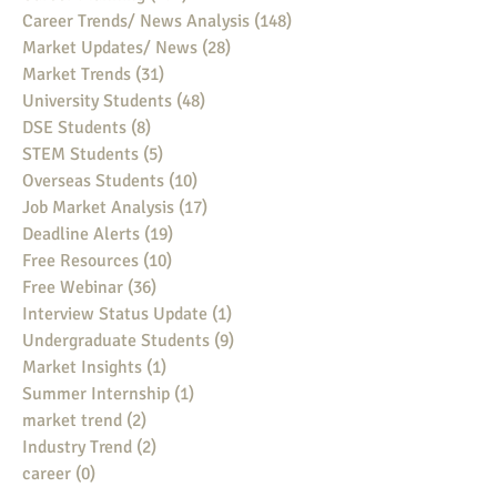
Career Trends/ News Analysis
(148)
148 posts
Market Updates/ News
(28)
28 posts
Market Trends
(31)
31 posts
University Students
(48)
48 posts
DSE Students
(8)
8 posts
STEM Students
(5)
5 posts
Overseas Students
(10)
10 posts
Job Market Analysis
(17)
17 posts
Deadline Alerts
(19)
19 posts
Free Resources
(10)
10 posts
Free Webinar
(36)
36 posts
Interview Status Update
(1)
1 post
Undergraduate Students
(9)
9 posts
Market Insights
(1)
1 post
Summer Internship
(1)
1 post
market trend
(2)
2 posts
Industry Trend
(2)
2 posts
career
(0)
0 posts