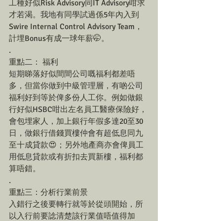
工種好似Risk Advisory同IT Advisory咁求
才若渴。我地有同學試過係5年內入到
Swire Internal Control Advisory Team，
計埋Bonus有成一球年薪🤭。
.
重點二： 福利
短期睇落好似間間公司嘅福利都差唔
多，但當你做到中級管理層，有啲公司
福利好到等於俾多份人工你。例如做銀
行好似HSBC咁出左名員工醫療保險好，
會包埋家人，加上銀行年假多達20至30
日，做銀行借錢買樓仲會有超低息同九
至十成貸款😍；另外地產商亦會俾員工
用低息貸款或有折扣去買新樓，福利都
算唔錯。
.
重點三：分析行業前景
入錯行之後要轉行就等於從頭開始，所
以入行前要諗清楚該行業值唔值得加