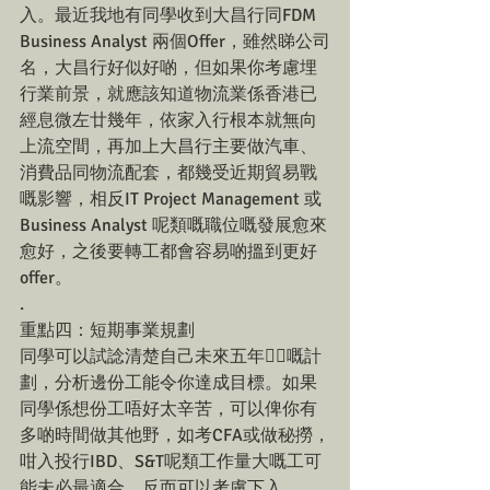
入。最近我地有同學收到大昌行同FDM 
Business Analyst 兩個Offer，雖然睇公司
名，大昌行好似好啲，但如果你考慮埋
行業前景，就應該知道物流業係香港已
經息微左廿幾年，依家入行根本就無向
上流空間，再加上大昌行主要做汽車、
消費品同物流配套，都幾受近期貿易戰
嘅影響，相反IT Project Management 或
Business Analyst 呢類嘅職位嘅發展愈來
愈好，之後要轉工都會容易啲搵到更好
offer。
.
重點四：短期事業規劃
同學可以試諗清楚自己未來五年🖐🏻嘅計
劃，分析邊份工能令你達成目標。如果
同學係想份工唔好太辛苦，可以俾你有
多啲時間做其他野，如考CFA或做秘撈，
咁入投行IBD、S&T呢類工作量大嘅工可
能未必最適合。反而可以考慮下入