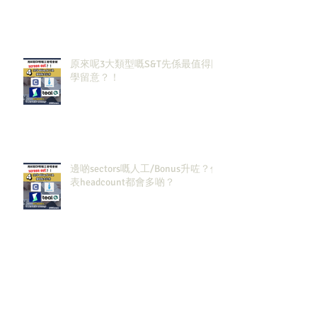
原來呢3大類型嘅S&T先係最值得同
學留意？！
邊啲sectors嘅人工/Bonus升咗？代
表headcount都會多啲？
香港同新加坡大學生2026/27必攻
之地！仲掙扎緊點樣喺呢個環境搵
到發展方向？AI & Strategy
Consulting或者就係你嘅答案。