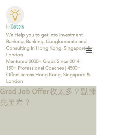
We Help you to get into Investment
Banking, Banking, Conglomerate and
Consulting In Hong Kong, Singapore &
London
Mentored 2000+ Grads Since 2014 |
150+ Professional Coaches | 4500+
Offers across Hong Kong, Singapore &
London
Grad Job Offer收太多？點揀
Learn more about the Career Training Program 26/27
先至岩？