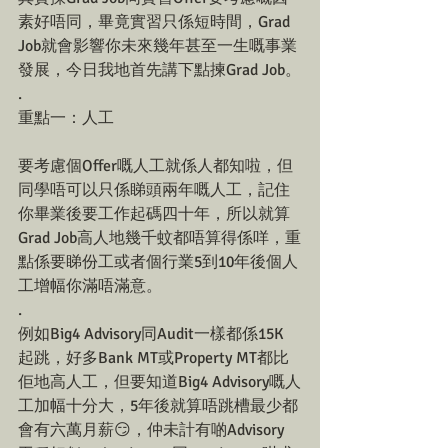
素好唔同，畢竟實習只係短時間，Grad 
Job就會影響你未來幾年甚至一生嘅事業
發展，今日我地首先講下點揀Grad Job。
.
重點一：人工
要考慮個Offer嘅人工就係人都知啦，但
同學唔可以只係睇頭兩年嘅人工，記住
你畢業後要工作起碼四十年，所以就算
Grad Job高人地幾千蚊都唔算得係咩，重
點係要睇份工或者個行業5到10年後個人
工增幅你滿唔滿意。
.
例如Big4 Advisory同Audit一樣都係15K 
起跳，好多Bank MT或Property MT都比
佢地高人工，但要知道Big4 Advisory嘅人
工加幅十分大，5年後就算唔跳槽最少都
會有六萬月薪😏，仲未計有啲Advisory 