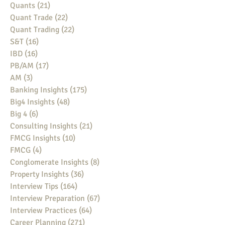
Quants
(21)
21 posts
Quant Trade
(22)
22 posts
Quant Trading
(22)
22 posts
S&T
(16)
16 posts
IBD
(16)
16 posts
PB/AM
(17)
17 posts
AM
(3)
3 posts
Banking Insights
(175)
175 posts
Big4 Insights
(48)
48 posts
Big 4
(6)
6 posts
Consulting Insights
(21)
21 posts
FMCG Insights
(10)
10 posts
FMCG
(4)
4 posts
Conglomerate Insights
(8)
8 posts
Property Insights
(36)
36 posts
Interview Tips
(164)
164 posts
Interview Preparation
(67)
67 posts
Interview Practices
(64)
64 posts
Career Planning
(271)
271 posts