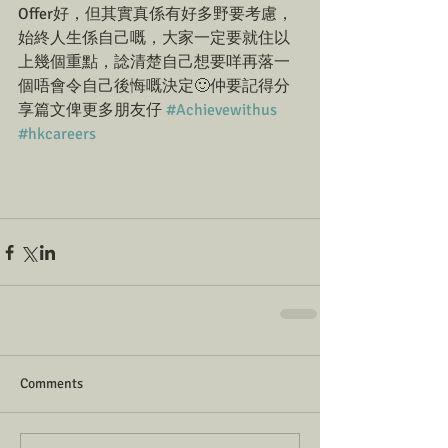
Offer好，但其實真係有好多野要考慮，
始終人生係自己嘅，大家一定要就住以
上幾個重點，諗清楚自己想要咩再落一
個唔會令自己後悔嘅決定🙂仲要記得分
享篇文俾更多朋友仔 
#Achievewithus
#hkcareers
Comments