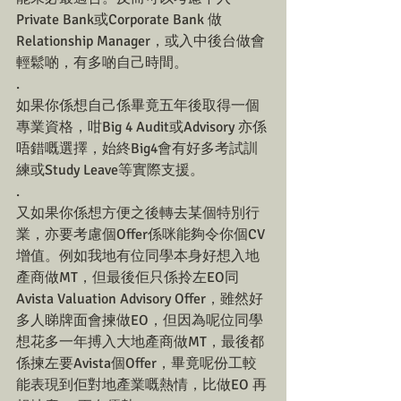
Private Bank或Corporate Bank 做
Relationship Manager，或入中後台做會
輕鬆啲，有多啲自己時間。
.
如果你係想自己係畢竟五年後取得一個
專業資格，咁Big 4 Audit或Advisory 亦係
唔錯嘅選擇，始終Big4會有好多考試訓
練或Study Leave等實際支援。
.
又如果你係想方便之後轉去某個特別行
業，亦要考慮個Offer係咪能夠令你個CV
增值。例如我地有位同學本身好想入地
產商做MT，但最後佢只係拎左EO同
Avista Valuation Advisory Offer，雖然好
多人睇牌面會揀做EO，但因為呢位同學
想花多一年搏入大地產商做MT，最後都
係揀左要Avista個Offer，畢竟呢份工較
能表現到佢對地產業嘅熱情，比做EO 再