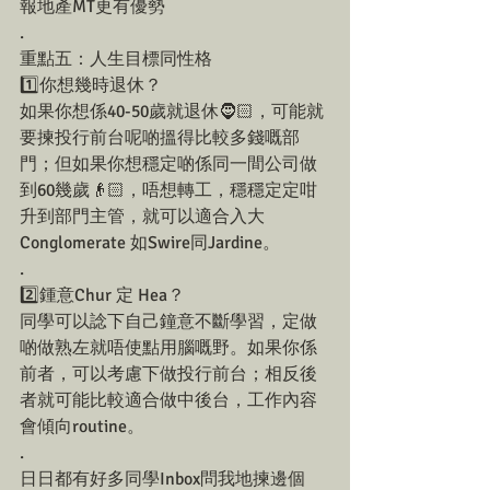
報地產MT更有優勢
.
重點五：人生目標同性格
1️⃣你想幾時退休？
如果你想係40-50歲就退休🧔🏻，可能就
要揀投行前台呢啲搵得比較多錢嘅部
門；但如果你想穩定啲係同一間公司做
到60幾歲👴🏻，唔想轉工，穩穩定定咁
升到部門主管，就可以適合入大
Conglomerate 如Swire同Jardine。
.
2️⃣鍾意Chur 定 Hea？
同學可以諗下自己鐘意不斷學習，定做
啲做熟左就唔使點用腦嘅野。如果你係
前者，可以考慮下做投行前台；相反後
者就可能比較適合做中後台，工作內容
會傾向routine。
.
日日都有好多同學Inbox問我地揀邊個