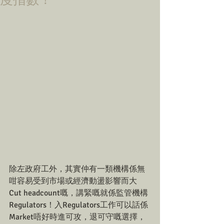
度指數！
除左政府工外，其實仲有一類機構係無
咁容易受到市場或經濟動盪影響而大
Cut headcount嘅，講緊嘅就係監管機構
Regulators！入Regulators工作可以話係
Market唔好時進可攻，退可守嘅選擇，