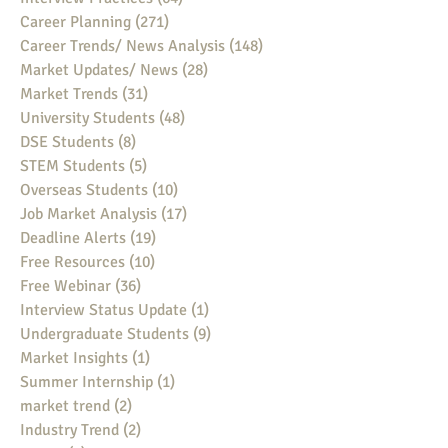
Career Planning
(271)
271 posts
Career Trends/ News Analysis
(148)
148 posts
Market Updates/ News
(28)
28 posts
Market Trends
(31)
31 posts
University Students
(48)
48 posts
DSE Students
(8)
8 posts
STEM Students
(5)
5 posts
Overseas Students
(10)
10 posts
Job Market Analysis
(17)
17 posts
Deadline Alerts
(19)
19 posts
Free Resources
(10)
10 posts
Free Webinar
(36)
36 posts
Interview Status Update
(1)
1 post
Undergraduate Students
(9)
9 posts
Market Insights
(1)
1 post
Summer Internship
(1)
1 post
market trend
(2)
2 posts
Industry Trend
(2)
2 posts