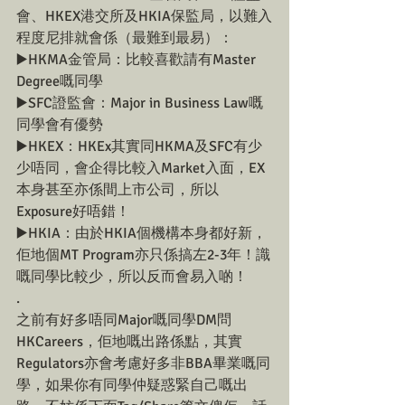
會、HKEX港交所及HKIA保監局，以難入
程度尼排就會係（最難到最易）：
▶️HKMA金管局：比較喜歡請有Master 
Degree嘅同學
▶️SFC證監會：Major in Business Law嘅
同學會有優勢
▶️HKEX：HKEx其實同HKMA及SFC有少
少唔同，會企得比較入Market入面，EX
本身甚至亦係間上市公司，所以
Exposure好唔錯！
▶️HKIA：由於HKIA個機構本身都好新，
佢地個MT Program亦只係搞左2-3年！識
嘅同學比較少，所以反而會易入啲！
.
之前有好多唔同Major嘅同學DM問
HKCareers，佢地嘅出路係點，其實
Regulators亦會考慮好多非BBA畢業嘅同
學，如果你有同學仲疑惑緊自己嘅出