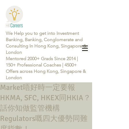
We Help you to get into Investment
Banking, Banking, Conglomerate and
Consulting In Hong Kong, Singapore &
London
Mentored 2000+ Grads Since 2014 |
150+ Professional Coaches | 4500+
Offers across Hong Kong, Singapore &
London
Market唔好時一定要報
Learn more about the Career Training Program 26/27
HKMA, SFC, HKEX同HKIA？
話你知做監管機構
Regulators嘅四大優勢同難