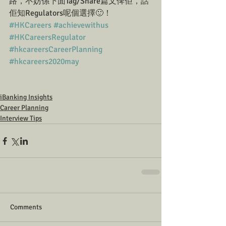
路，不妨係下面Tag/Share篇文俾佢，話
佢知Regulators呢個選擇🙂！
#HKCareers
#achievewithus
#HKCareersRegulator
#hkcareersCareerPlanning
#hkcareers2020may
iBanking Insights
Career Planning
Interview Tips
Comments