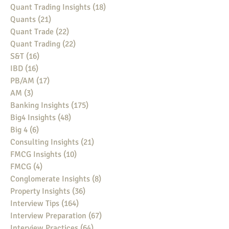
Quant Trading Insights
(18)
18 posts
Quants
(21)
21 posts
Quant Trade
(22)
22 posts
Quant Trading
(22)
22 posts
S&T
(16)
16 posts
IBD
(16)
16 posts
PB/AM
(17)
17 posts
AM
(3)
3 posts
Banking Insights
(175)
175 posts
Big4 Insights
(48)
48 posts
Big 4
(6)
6 posts
Consulting Insights
(21)
21 posts
FMCG Insights
(10)
10 posts
FMCG
(4)
4 posts
Conglomerate Insights
(8)
8 posts
Property Insights
(36)
36 posts
Interview Tips
(164)
164 posts
Interview Preparation
(67)
67 posts
Interview Practices
(64)
64 posts