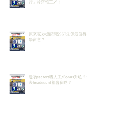
行」拎齊報工🔗！
原來呢3大類型嘅S&T先係最值得同
學留意？！
邊啲sectors嘅人工/Bonus升咗？代
表headcount都會多啲？
香港同新加坡大學生2026/27必攻
之地！仲掙扎緊點樣喺呢個環境搵