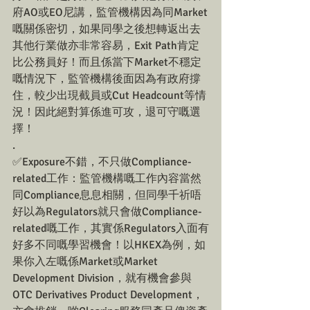
府AO或EO尼講，監管機構因為同Market
嘅關係密切，如果同學之後想轉返出去
其他行業做亦非常容易，Exit Path肯定
比公務員好！而且係當下Market不穩定
嘅情況下，監管機構後面因為有政府撐
住，較少出現截員或Cut Headcount等情
況！因此絕對算係進可攻，退可守嘅選
擇！
.
✅Exposure不錯，不只做Compliance-
related工作：監管機構嘅工作內容當然
同Compliance息息相關，但同學千祈唔
好以為Regulators就只會做Compliance-
related嘅工作，其實係Regulators入面有
好多不同嘅學習機會！以HKEX為例，如
果你入左嘅係Market或Market 
Development Division，就有機會參與
OTC Derivatives Product Development，