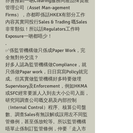
亦會推銷一啲Clearing服務同產品俾資產
管理公司（Asset Man-agement 
Firms），亦都即係話HKEX有部分工作
內容其實同投行Sales & Trading 嘅Sales
非常類似！所以話Regulators工作時
Exposure一啲都唔少！
.
✅係監管機構做只係成Paper Work，完
全無對外交流？
好多人認為監管機構做Compliance，就
只係做Papar work，日日寫寫Policy就完
成。但其實做監管機構好多時要做埋
Supervisory及Enforcement，例如HKMA
或SFC經常要派人入到去大小公司入面，
研究同調查公司嘅交易及内部控制
（Internal Control）程序、核算公司盤
數、調查Sales有無誤解或誤用左不同監
管條例，甚至係放蛇等。所以監管機構
唔單止係制訂監管條例，仲要「走入市