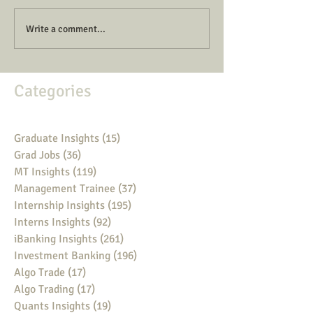
Write a comment...
Categories
Graduate Insights
(15)
15 posts
Grad Jobs
(36)
36 posts
MT Insights
(119)
119 posts
Management Trainee
(37)
37 posts
Internship Insights
(195)
195 posts
Interns Insights
(92)
92 posts
iBanking Insights
(261)
261 posts
Investment Banking
(196)
196 posts
Algo Trade
(17)
17 posts
Algo Trading
(17)
17 posts
Quants Insights
(19)
19 posts