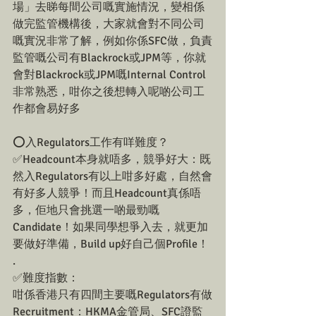
場」去睇每間公司嘅實施情況，變相係
做完監管機構後，大家就會對不同公司
嘅實況非常了解，例如你係SFC做，負責
監管嘅公司有Blackrock或JPM等，你就
會對Blackrock或JPM嘅Internal Control 
非常熟悉，咁你之後想轉入呢啲公司工
作都會易好多
⭕️入Regulators工作有咩難度？
✅Headcount本身就唔多，競爭好大：既
然入Regulators有以上咁多好處，自然會
有好多人競爭！而且Headcount真係唔
多，佢地只會挑選一啲最勁嘅
Candidate！如果同學想爭入去，就更加
要做好準備，Build up好自己個Profile！
.
✅難度指數：
咁係香港只有四間主要嘅Regulators有做
Recruitment：HKMA金管局、SFC證監