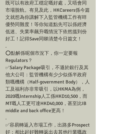
既可以有政府工穩定嘅好處，又唔會同
市場脫軌。有見及此，HKCareers係今篇
文就想為你講解下入監管機構工作有咩
優勢同難度！等你知道點先可以係經濟
低迷、失業率飆升嘅情況下依然搵到份
好工！記得Save同睇清楚今日篇文！
.
⭕️點解係呢個市況下，你一定要報
Regulators？
✅Salary Package吸引，不遜於銀行及其
他大公司：監管機構有少少似係半政府
類嘅機構（Half-government Body），人
工及福利亦非常吸引，以HKMA為例，
2020嘅Internship人工係HKD10,500，而
MT嘅人工更可達HKD40,000，甚至比IB 
middle and back office更高！
.
✅容易轉返入市場工作，出路多Prospect
好：相比起好難轉返出去其他行業嘅政