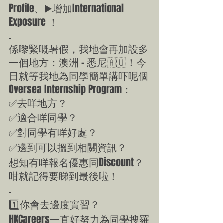
Profile、▶️增加International 
Exposure ！
.
係嚟緊嘅暑假，我地會再加設多
一個地方：澳洲 - 悉尼🇦🇺！今
日就等我地為同學簡單講吓呢個
Oversea Internship Program：
✅去咩地方？
✅適合咩同學？
✅對同學有咩好處？
✅邊到可以搵到相關資訊？
想知有咩報名優惠同Discount？
咁就記得要睇到最後啦！
.
1️⃣你會去邊度實習？
HKCareers一直好努力為同學搜羅