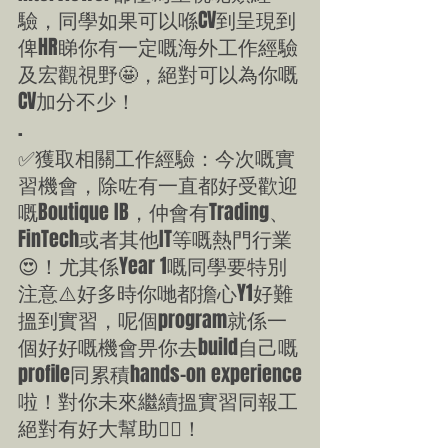
驗，同學如果可以喺CV到呈現到
俾HR睇你有一定嘅海外工作經驗
及宏觀視野🤩，絕對可以為你嘅
CV加分不少！
.
✅獲取相關工作經驗：今次嘅實
習機會，除咗有一直都好受歡迎
嘅Boutique IB，仲會有Trading、
FinTech或者其他IT等嘅熱門行業
😍！尤其係Year 1嘅同學要特別
注意⚠️好多時你哋都擔心Y1好難
搵到實習，呢個program就係一
個好好嘅機會畀你去build自己嘅
profile同累積hands-on experience
啦！對你未來繼續搵實習同報工
絕對有好大幫助👍🏻！