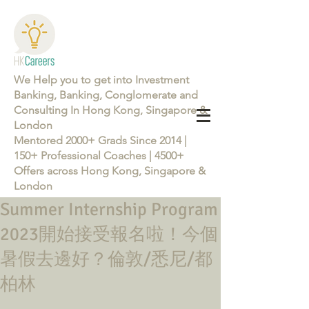
We Help you to get into Investment
Banking, Banking, Conglomerate and
Consulting In Hong Kong, Singapore &
London
Mentored 2000+ Grads Since 2014 |
150+ Professional Coaches | 4500+
Offers across Hong Kong, Singapore &
London
Summer Internship Program
Learn more about the Career Training Program 26/27
2023開始接受報名啦！今個
暑假去邊好？倫敦/悉尼/都
柏林