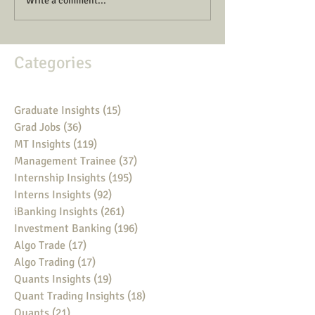
Write a comment...
Categories
Graduate Insights
(15)
15 posts
Grad Jobs
(36)
36 posts
MT Insights
(119)
119 posts
Management Trainee
(37)
37 posts
Internship Insights
(195)
195 posts
Interns Insights
(92)
92 posts
iBanking Insights
(261)
261 posts
Investment Banking
(196)
196 posts
Algo Trade
(17)
17 posts
Algo Trading
(17)
17 posts
Quants Insights
(19)
19 posts
Quant Trading Insights
(18)
18 posts
Quants
(21)
21 posts