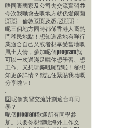
唔同嘅國家及公司去交流實習😎
今次我哋會去嘅地方就係愛爾蘭
🇮🇪、倫敦🇬🇧及悉尼🇦🇺 ！
呢三個地方同時都係香港人嘅熱
門移民地點！想知道當地有咩行
業適合自己又或者想享受當地嘅
風土人情，參加呢個program就
可以一次過滿足曬你想學習、想
工作、又想玩樂嘅願望啦！🤩想
知更多詳情？就記住緊貼我哋嘅
分享啦✨！
.
2️⃣呢個實習交流計劃適合咩同
學？
呢個program歡迎所有同學參
加。只要你想體驗海外工作文