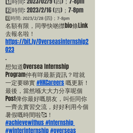
1️⃣時間: 2023/02/9 (四)；7-8pm
2️⃣時間: 2023/2/16 (四)；7-8pm
3️⃣
時間: 2023/2/28 (四)；7-8pm
名額有限，同學快啲㩒bio條Link
去報名啦！
https://bit.ly/Overseasinternship2
023
.
想知道Oversea Internship 
Program仲有咩最新資訊？咁就
一定要睇實 
#HKCareers
 嘅更新！
最後，當然喺大大力分享呢個
Post俾你最好嘅朋友，叫佢同你
一齊去實習交流，好好利用今個
暑假嘅時間啦🥰！
#achievewithus
#Internship
#winterinternship
#overseas