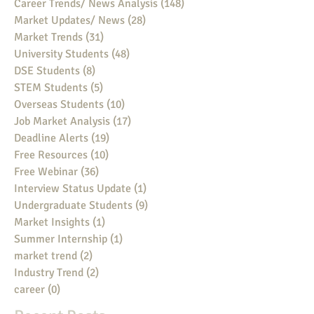
Career Trends/ News Analysis
(148)
148 posts
Market Updates/ News
(28)
28 posts
Market Trends
(31)
31 posts
University Students
(48)
48 posts
DSE Students
(8)
8 posts
STEM Students
(5)
5 posts
Overseas Students
(10)
10 posts
Job Market Analysis
(17)
17 posts
Deadline Alerts
(19)
19 posts
Free Resources
(10)
10 posts
Free Webinar
(36)
36 posts
Interview Status Update
(1)
1 post
Undergraduate Students
(9)
9 posts
Market Insights
(1)
1 post
Summer Internship
(1)
1 post
market trend
(2)
2 posts
Industry Trend
(2)
2 posts
career
(0)
0 posts