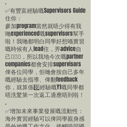
.
✅有豐富經驗嘅Supervisors Guide
住你：
參加program當然就唔少得有我
哋experienced嘅supervisors幫手
啦！我哋都明白同學好想喺實習
嘅時候有人lead住，畀advice自
己🙇🏻‍♀️，所以我地今次嘅partner 
companies都會安排supervisors
俾各位同學，佢哋會按自己多年
嘅經驗去指導、俾翻feedback
你，就算係0️⃣經驗嘅Y1嘅同學都
唔洗驚第一次返工適應唔到啦！
.
✅增加未來事業發展嘅流動性：
海外實習經驗可以俾同學親身感
受外地嘅工作文化，接觸唔同國