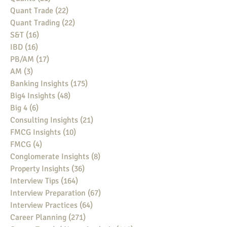
Quant Trade
(22)
22 posts
Quant Trading
(22)
22 posts
S&T
(16)
16 posts
IBD
(16)
16 posts
PB/AM
(17)
17 posts
AM
(3)
3 posts
Banking Insights
(175)
175 posts
Big4 Insights
(48)
48 posts
Big 4
(6)
6 posts
Consulting Insights
(21)
21 posts
FMCG Insights
(10)
10 posts
FMCG
(4)
4 posts
Conglomerate Insights
(8)
8 posts
Property Insights
(36)
36 posts
Interview Tips
(164)
164 posts
Interview Preparation
(67)
67 posts
Interview Practices
(64)
64 posts
Career Planning
(271)
271 posts