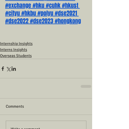
#exchange
#hku
#cuhk
#hkust
#cityu
#hkbu
#polyu
#dse2021
#dse2022
#dse2023
#hongkong
Internship Insights
Interns Insights
Overseas Students
Comments