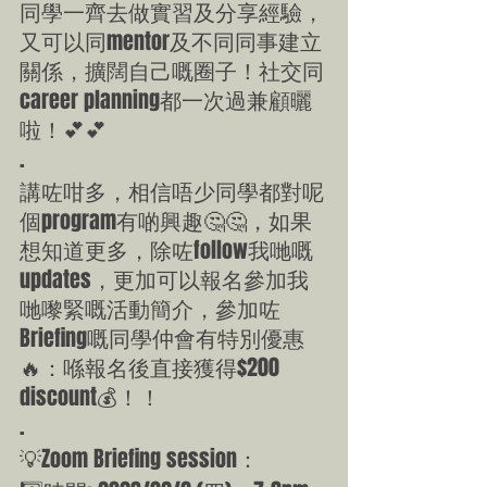
同學一齊去做實習及分享經驗，
又可以同mentor及不同同事建立
關係，擴闊自己嘅圈子！社交同
career planning都一次過兼顧曬
啦！💕💕
.
講咗咁多，相信唔少同學都對呢
個program有啲興趣🤔🤔，如果
想知道更多，除咗follow我哋嘅
updates，更加可以報名參加我
哋嚟緊嘅活動簡介，參加咗
Briefing嘅同學仲會有特別優惠
🔥：喺報名後直接獲得$200 
discount💰！！
.
💡Zoom Briefing session：