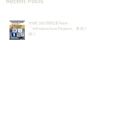
Recent Posts
HSBC 2027開咗新Team：
「Infrastructure Finance」會易入
啲？
2026銀行界排名來了！6個Rewards
裏面HSBC佔咗3個？
2027大投行BB Banks現有
Openingssss全整理！｜留言「投
行」拎齊報工🔗！