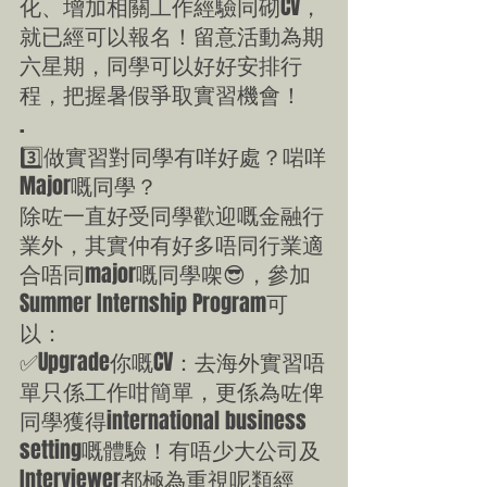
化、增加相關工作經驗同砌CV，
就已經可以報名！留意活動為期
六星期，同學可以好好安排行
程，把握暑假爭取實習機會！
.
3️⃣做實習對同學有咩好處？啱咩
Major嘅同學？
除咗一直好受同學歡迎嘅金融行
業外，其實仲有好多唔同行業適
合唔同major嘅同學㗎😎，參加
Summer Internship Program可
以：
✅Upgrade你嘅CV：去海外實習唔
單只係工作咁簡單，更係為咗俾
同學獲得international business 
setting嘅體驗！有唔少大公司及
Interviewer都極為重視呢類經