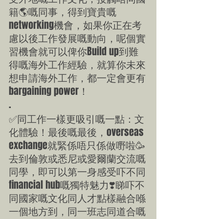
籍🌎嘅同事，得到寶貴嘅
networking機會，如果你正在考
慮以後工作發展嘅動向，呢個實
習機會就可以俾你Build up到難
得嘅海外工作經驗，就算你未來
想申請海外工作，都一定會更有
bargaining power！
.
✅同工作一樣更吸引嘅一點：文
化體驗！最後嘅最後，overseas 
exchange就緊係唔只係做嘢啦🥳
去到倫敦或悉尼或愛爾蘭交流嘅
同學，即可以第一身感受吓不同
financial hub嘅獨特魅力❣️睇吓不
同國家嘅文化同人才點樣融合喺
一個地方到，同一班志同道合嘅