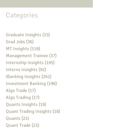
Categories
Graduate Insights
(15)
15 posts
Grad Jobs
(36)
36 posts
MT Insights
(119)
119 posts
Management Trainee
(37)
37 posts
Internship Insights
(195)
195 posts
Interns Insights
(92)
92 posts
iBanking Insights
(261)
261 posts
Investment Banking
(196)
196 posts
Algo Trade
(17)
17 posts
Algo Trading
(17)
17 posts
Quants Insights
(19)
19 posts
Quant Trading Insights
(18)
18 posts
Quants
(21)
21 posts
Quant Trade
(22)
22 posts