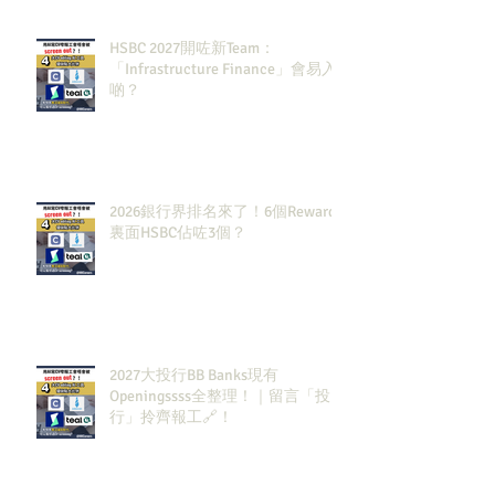
HSBC 2027開咗新Team：
「Infrastructure Finance」會易入
啲？
2026銀行界排名來了！6個Rewards
裏面HSBC佔咗3個？
2027大投行BB Banks現有
Openingssss全整理！｜留言「投
行」拎齊報工🔗！