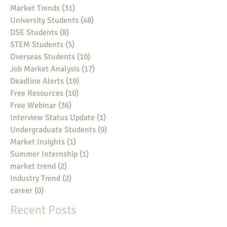
Market Trends
(31)
31 posts
University Students
(48)
48 posts
DSE Students
(8)
8 posts
STEM Students
(5)
5 posts
Overseas Students
(10)
10 posts
Job Market Analysis
(17)
17 posts
Deadline Alerts
(19)
19 posts
Free Resources
(10)
10 posts
Free Webinar
(36)
36 posts
Interview Status Update
(1)
1 post
Undergraduate Students
(9)
9 posts
Market Insights
(1)
1 post
Summer Internship
(1)
1 post
market trend
(2)
2 posts
Industry Trend
(2)
2 posts
career
(0)
0 posts
Recent Posts