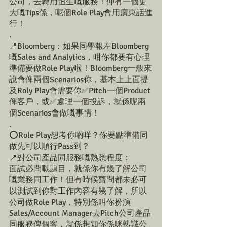
公司，去轉用恒生嘅服務！仲有一個更
大嘅Tips係，呢個Role Play會用廣東話進
行！
.
📍Bloomberg：如果同學報左Bloomberg
嘅Sales and Analytics，咁你都要有心理
準備要做Role Play啦！Bloomberg一般來
說會俾兩個Scenarios你，基本上上面提
及Roly Play會需要你✅Pitch一個Product
俾客戶，或✅處理一個投訴，就係呢兩
個Scenarios會做嘅事情！
.
⭕️Role Play想考你啲咩？你要點準備同
做先可以順行Pass到？
📍對公司產品同服務嘅熟悉程度：
面試必問嘅題目，就係你有幾了解公司
嘅業務同工作！但有時候齋問都未必可
以測試到你對工作內容有幾了解，所以
公司做Role Play，特別係叫你扮演
Sales/Account Manager去Pitch公司產品
同服務俾個客，就係想知你係咪熟識公