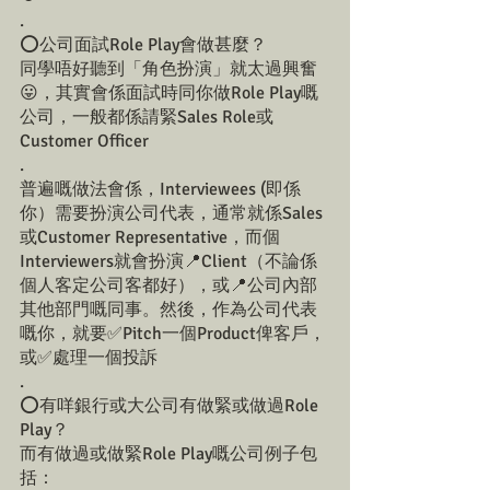
.
⭕️公司面試Role Play會做甚麼？
同學唔好聽到「角色扮演」就太過興奮
😛，其實會係面試時同你做Role Play嘅
公司，一般都係請緊Sales Role或
Customer Officer
.
普遍嘅做法會係，Interviewees (即係
你）需要扮演公司代表，通常就係Sales
或Customer Representative，而個
Interviewers就會扮演📍Client（不論係
個人客定公司客都好），或📍公司內部
其他部門嘅同事。然後，作為公司代表
嘅你，就要✅Pitch一個Product俾客戶，
或✅處理一個投訴
.
⭕️有咩銀行或大公司有做緊或做過Role 
Play？
而有做過或做緊Role Play嘅公司例子包
括：