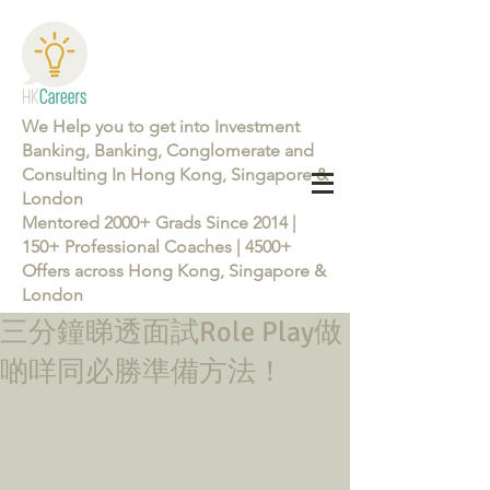
We Help you to get into Investment
Banking, Banking, Conglomerate and
Consulting In Hong Kong, Singapore &
London
Mentored 2000+ Grads Since 2014 |
150+ Professional Coaches | 4500+
Offers across Hong Kong, Singapore &
London
三分鐘睇透面試Role Play做
Learn more about the Career Training Program 26/27
啲咩同必勝準備方法！