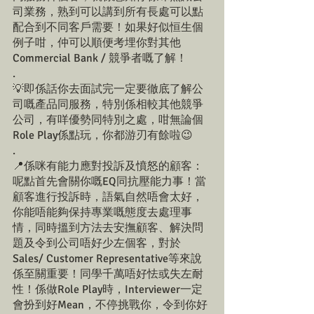
司業務，熟到可以講到所有長處可以點
配合到不同客戶需要！如果好似恒生個
例子咁，仲可以順便考埋你對其他
Commercial Bank / 競爭者嘅了解！
.
💡即係話你去面試完一定要徹底了解公
司嘅產品同服務，特別係相較其他競爭
公司，有咩優勢同特別之處，咁無論個
Role Play係點玩，你都游刃有餘啦😉
.
📍係咪有能力應對投訴及憤怒的顧客：
呢點首先會關你嘅EQ同抗壓能力事！當
顧客進行投訴時，語氣自然唔會太好，
你能唔能夠保持專業嘅態度去處理事
情，同時搵到方法去安撫顧客、解決問
題及令到公司唔好少左個客，對於
Sales/ Customer Representative等來說
係至關重要！同學千萬唔好怯或失左耐
性！係做Role Play時，Interviewer一定
會扮到好Mean，不停挑戰你，令到你好