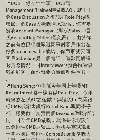
📍UOB：係今年年頭，UOB請
Management Trainee時做嘅AC，就正正
係Case Discussion之後加左Role Play嘅
環節。個Case大概嘅情況就係，你需要
扮演Account Manager（即係Sales，唔
係Accounting Officer嘅意思），由於你
之前有位已經離職嘅同事對客戶作出左
好多 unachievable承諾，你而家就要同
客戶Schedule另一個電話，道歉同解釋
返實際情況！咁Interviewers就會扮演憤
怒的顧客，而你就要負責處理件事啦！
.
📍Hang Seng: 恒生係今年同上年嘅MT 
Recruitment都一樣有做Role Play。今年
就會放左係AC之後做！無論係In 商業銀
行CMB或零售銀行Retail Bank嘅同學仔
都一樣要做！其實兩個Divisions做嘅都唔
同，咁今年CMB做嘅，就係要你假設自
己係恒生CMB返緊工，然後要嘗試說服
一間本身用緊恒生Competitior服務嘅大