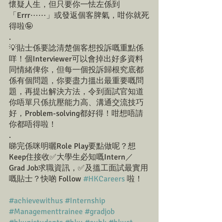
懷疑人生，但只要你一怯左係到
「Errr⋯⋯」或發返個客脾氣，咁你就死
得啦🤪
.
💡貼士係要諗清楚個客想投訴嘅重點係
咩！個Interviewer可以會掉出好多資料
同情緒俾你，但每一個投訴歸根究底都
係有個問題，你要盡力搵出最重要嘅問
題，再提出解決方法，令到面試官知道
你唔單只係抗壓能力高、溝通交流技巧
好，Problem-solving都好得！咁想唔請
你都唔得啦！
.
睇完係咪明曬Role Play要點做呢？想
Keep住接收✅大學生必知嘅Intern／
Grad Job求職資訊，✅及搵工面試最實用
嘅貼士？快啲 Follow 
#HKCareers
 啦！
#achievewithus
#Internship
#Managementtrainee
#gradjob