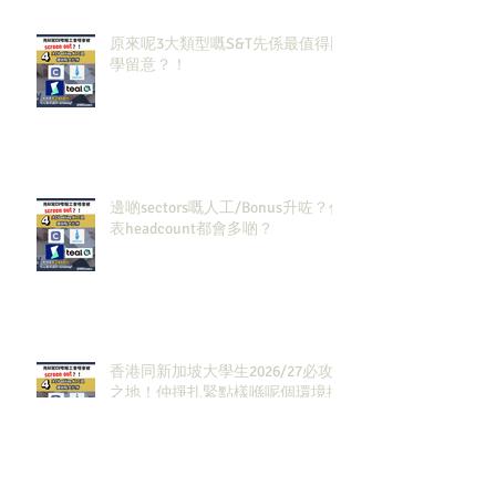
原來呢3大類型嘅S&T先係最值得同
學留意？！
邊啲sectors嘅人工/Bonus升咗？代
表headcount都會多啲？
香港同新加坡大學生2026/27必攻
之地！仲掙扎緊點樣喺呢個環境搵
到發展方向？AI & Strategy
Consulting或者就係你嘅答案。