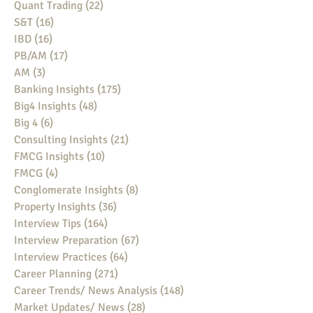
Quant Trading
(22)
22 posts
S&T
(16)
16 posts
IBD
(16)
16 posts
PB/AM
(17)
17 posts
AM
(3)
3 posts
Banking Insights
(175)
175 posts
Big4 Insights
(48)
48 posts
Big 4
(6)
6 posts
Consulting Insights
(21)
21 posts
FMCG Insights
(10)
10 posts
FMCG
(4)
4 posts
Conglomerate Insights
(8)
8 posts
Property Insights
(36)
36 posts
Interview Tips
(164)
164 posts
Interview Preparation
(67)
67 posts
Interview Practices
(64)
64 posts
Career Planning
(271)
271 posts
Career Trends/ News Analysis
(148)
148 posts
Market Updates/ News
(28)
28 posts