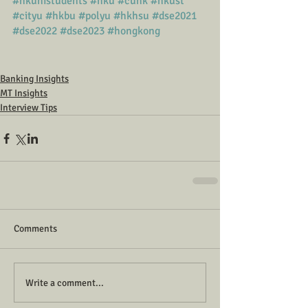
#hkunistudents
#hku
#cuhk
#hkust
#cityu
#hkbu
#polyu
#hkhsu
#dse2021
#dse2022
#dse2023
#hongkong
Banking Insights
MT Insights
Interview Tips
Comments
Write a comment...