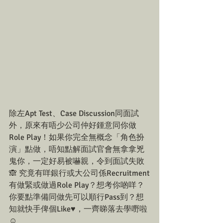
除左Apt Test、Case Discussion同面試
外，原來有唔少公司仲好鍾意同你做
Role Play！如果你完全無概念「角色扮
演」點做，唔知點解面試官會無拿拿兇
鬼你，一定好易被嚇親，令到面試失敗
🙈 究竟有咩銀行或大公司係Recruitment
有做緊或做過Role Play？想考你啲咩？
你要點準備同做先可以順行Pass到？想
知就快手俾個Like♥️，一齊睇落去學嘢啦
☺️