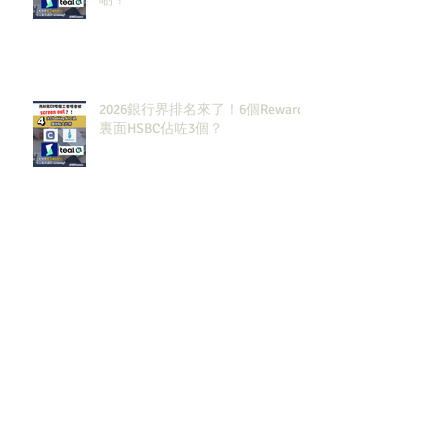
2026銀行界排名來了！6個Rewards
裏面HSBC佔咗3個？
2027大投行BB Banks現有
Openingssss全整理！｜留言「投
行」拎齊報工🔗！
原來呢3大類型嘅S&T先係最值得同
學留意？！