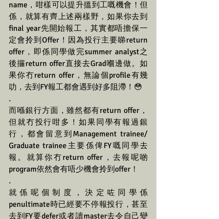
name，咁樣可以提升搵到工嘅機會！但
係，就算有齊上述兩樣野，如果你去到
final year先開始報工，其實都唔擔保一
定會拎到Offer！因為投行主要睇return 
offer，即係同學做完summer analyst之
後攞return offer直接去Grad嗰邊做。如
果你冇return offer，無論個profile有幾
叻，去到FY報工都會遇到好多阻滯！😳
.
而喺銀行方面，雖然都有return offer，
但就冇投行咁多！如果同學有報過銀
行，都會留意到Management trainee/ 
Graduate trainee主要係俾FY嘅同學去
報。就算你冇return offer，去報呢啲
program依然會有唔少機會拎到offer！
.
就係呢個制度，決定咗同學係
penultimate時已經要不停報投行，甚至
去到FY要defer或者讀master去令自己變