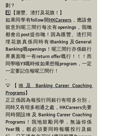
劃？
1️⃣【滙豐、渣打及花旗！】
如果同學有follow開
HKCareers
，應該會
留意到呢三間行每次有openings，我哋
都會出post提你哋！因為匯豐、渣打同
埋花旗真係同時有iBanking 及General 
Banking嘅openings！呢三間行亦係銀行
界裏面唯一有return offer嘅行！！！而
同學喺Y3嘅時候如果想報program，一定
一定要記住報呢三間行！
.
💡【
IB 及 Banking Career Coaching 
Programs
】
正正係因為報投行同銀行有咁多分別，
同時又有咁多相通之處，HKCareers先要
同時開設IB 及 Banking Career Coaching 
Programs！我地鼓勵同學，無論你係
Year幾，都必須要同時報曬投行及銀