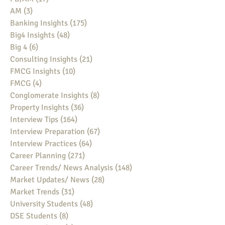
AM
(3)
3 posts
Banking Insights
(175)
175 posts
Big4 Insights
(48)
48 posts
Big 4
(6)
6 posts
Consulting Insights
(21)
21 posts
FMCG Insights
(10)
10 posts
FMCG
(4)
4 posts
Conglomerate Insights
(8)
8 posts
Property Insights
(36)
36 posts
Interview Tips
(164)
164 posts
Interview Preparation
(67)
67 posts
Interview Practices
(64)
64 posts
Career Planning
(271)
271 posts
Career Trends/ News Analysis
(148)
148 posts
Market Updates/ News
(28)
28 posts
Market Trends
(31)
31 posts
University Students
(48)
48 posts
DSE Students
(8)
8 posts