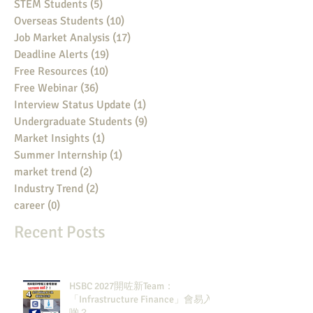
STEM Students
(5)
5 posts
Overseas Students
(10)
10 posts
Job Market Analysis
(17)
17 posts
Deadline Alerts
(19)
19 posts
Free Resources
(10)
10 posts
Free Webinar
(36)
36 posts
Interview Status Update
(1)
1 post
Undergraduate Students
(9)
9 posts
Market Insights
(1)
1 post
Summer Internship
(1)
1 post
market trend
(2)
2 posts
Industry Trend
(2)
2 posts
career
(0)
0 posts
Recent Posts
HSBC 2027開咗新Team：
「Infrastructure Finance」會易入
啲？