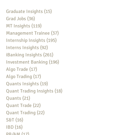
Graduate Insights
(15)
15 posts
Grad Jobs
(36)
36 posts
MT Insights
(119)
119 posts
Management Trainee
(37)
37 posts
Internship Insights
(195)
195 posts
Interns Insights
(92)
92 posts
iBanking Insights
(261)
261 posts
Investment Banking
(196)
196 posts
Algo Trade
(17)
17 posts
Algo Trading
(17)
17 posts
Quants Insights
(19)
19 posts
Quant Trading Insights
(18)
18 posts
Quants
(21)
21 posts
Quant Trade
(22)
22 posts
Quant Trading
(22)
22 posts
S&T
(16)
16 posts
IBD
(16)
16 posts
PB/AM
(17)
17 posts