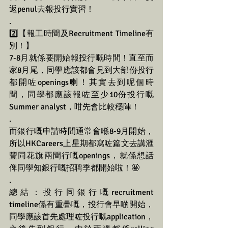
返penul去報投行實習！
.
2️⃣【報工時間及Recruitment Timeline有
別！】
7-8月就係要開始報投行嘅時間！直至而
家8月尾，同學應該都會見到大部份投行
都開咗openings喇！其實去到呢個時
間，同學都應該報咗至少10份投行嘅
Summer analyst，咁先會比較穩陣！
.
而銀行嘅申請時間通常會喺8-9月開始，
所以HKCareers上星期都寫咗篇文去講滙
豐同花旗兩間行嘅openings，就係想話
俾同學知銀行嘅招聘季都開始啦！🤩
.
總結：投行同銀行嘅recruitment 
timeline係有重疊嘅，投行會早啲開始，
同學應該首先處理咗投行嘅application，