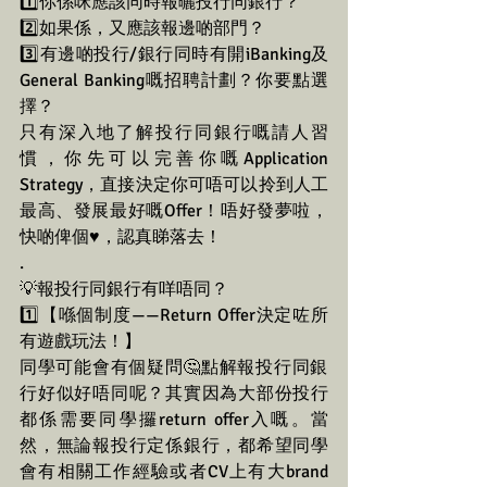
1️⃣你係咪應該同時報曬投行同銀行？
2️⃣如果係，又應該報邊啲部門？
3️⃣有邊啲投行/銀行同時有開iBanking及
General Banking嘅招聘計劃？你要點選
擇？
只有深入地了解投行同銀行嘅請人習
慣，你先可以完善你嘅Application 
Strategy，直接決定你可唔可以拎到人工
最高、發展最好嘅Offer！唔好發夢啦，
快啲俾個♥️，認真睇落去！
.
💡報投行同銀行有咩唔同？
1️⃣【喺個制度——Return Offer決定咗所
有遊戲玩法！】
同學可能會有個疑問🤔️點解報投行同銀
行好似好唔同呢？其實因為大部份投行
都係需要同學攞return offer入嘅。當
然，無論報投行定係銀行，都希望同學
會有相關工作經驗或者CV上有大brand 