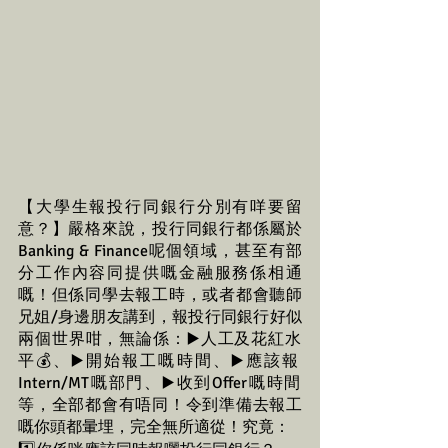
【大學生報投行同銀行分別有咩要留
意？】嚴格來說，投行同銀行都係屬於
Banking & Finance呢個領域，甚至有部
分工作內容同提供嘅金融服務係相通
嘅！但係同學去報工時，或者都會聽師
兄姐/身邊朋友講到，報投行同銀行好似
兩個世界咁，無論係：▶️人工及花紅水
平💰、▶️開始報工嘅時間、▶️應該報
Intern/MT嘅部門、▶️收到Offer嘅時間
等，全部都會有唔同！令到準備去報工
嘅你頭都暈埋，完全無所適從！究竟：