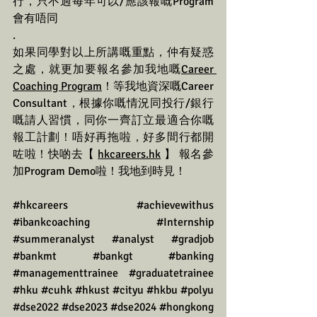
行，只不過每年可以/應該報嘅Program
會有唔同
.
如果同學對以上所講嘅重點，仲有疑惑
之處，就更加要報名參加我地嘅
Career 
Coaching Program
！等我地資深嘅Career 
Consultant，根據你嘅情況同投行/銀行
嘅請人習慣，同你一齊訂立最適合你嘅
報工計劃！唔好再拖啦，好多間行都開
咗啦！快啲去【 
hkcareers.hk
 】 報名參
加Program Demo啦！我地到時見！
#hkcareers
#achievewithus
#ibankcoaching
#Internship
#summeranalyst
#analyst
#gradjob
#bankmt
#bankgt
#banking
#managementtrainee
#graduatetrainee
#hku
#cuhk
#hkust
#cityu
#hkbu
#polyu
#dse2022
#dse2023
#dse2024
#hongkong