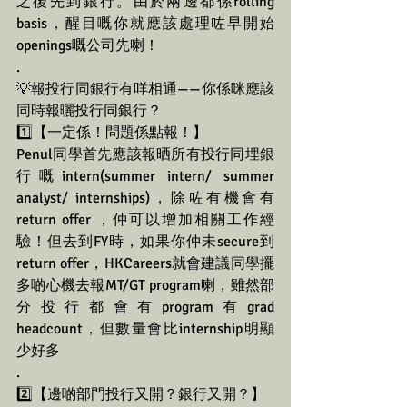
之後先到銀行。由於兩邊都係rolling 
basis，醒目嘅你就應該處理咗早開始
openings嘅公司先喇！
.
💡報投行同銀行有咩相通——你係咪應該
同時報曬投行同銀行？
1️⃣【一定係！問題係點報！】
Penul同學首先應該報晒所有投行同埋銀
行嘅intern(summer intern/ summer 
analyst/ internships)，除咗有機會有
return offer ，仲可以增加相關工作經
驗！但去到FY時，如果你仲未secure到
return offer，HKCareers就會建議同學擺
多啲心機去報MT/GT program喇，雖然部
分投行都會有program有grad 
headcount，但數量會比internship明顯
少好多
.
2️⃣【邊啲部門投行又開？銀行又開？】