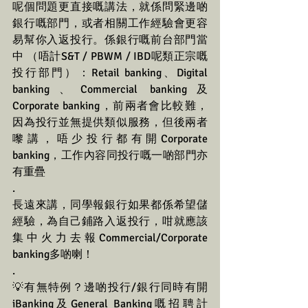
呢個問題更直接嘅講法，就係問緊邊啲
銀行嘅部門，或者相關工作經驗會更容
易幫你入返投行。係銀行嘅前台部門當
中 （唔計S&T / PBWM / IBD呢類正宗嘅
投行部門）：Retail banking、Digital 
banking、Commercial banking及
Corporate banking，前兩者會比較難，
因為投行並無提供類似服務，但後兩者
嚟講，唔少投行都有開Corporate 
banking，工作內容同投行嘅一啲部門亦
有重疊
.
長遠來講，同學報銀行如果都係希望儲
經驗，為自己鋪路入返投行，咁就應該
集中火力去報Commercial/Corporate 
banking多啲喇！
.
💡有無特例？邊啲投行/銀行同時有開
iBanking及General Banking嘅招聘計