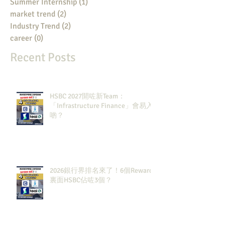
Summer Internship
(1)
1 post
market trend
(2)
2 posts
Industry Trend
(2)
2 posts
career
(0)
0 posts
Recent Posts
HSBC 2027開咗新Team：
「Infrastructure Finance」會易入
啲？
2026銀行界排名來了！6個Rewards
裏面HSBC佔咗3個？