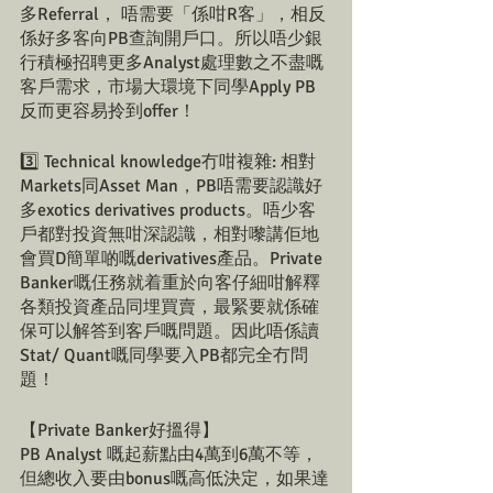
多Referral， 唔需要「係咁R客」，相反
係好多客向PB查詢開戶口。所以唔少銀
行積極招聘更多Analyst處理數之不盡嘅
客戶需求，市場大環境下同學Apply PB 
反而更容易拎到offer！
3️⃣ Technical knowledge冇咁複雜: 相對
Markets同Asset Man，PB唔需要認識好
多exotics derivatives products。唔少客
戶都對投資無咁深認識，相對嚟講佢地
會買D簡單啲嘅derivatives產品。Private 
Banker嘅仼務就着重於向客仔細咁解釋
各類投資產品同埋買賣，最緊要就係確
保可以解答到客戶嘅問題。因此唔係讀
Stat/ Quant嘅同學要入PB都完全冇問
題！
【Private Banker好搵得】
PB Analyst 嘅起薪點由4萬到6萬不等，
但總收入要由bonus嘅高低決定，如果達