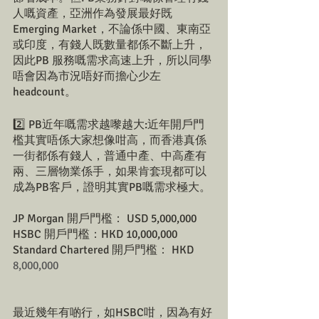
人嘅資產，亞洲作為發展最好既
Emerging Market，不論係中國、東南亞
或印度，有錢人既數量都係不斷上升，
因此PB 服務嘅需求高速上升，所以同學
唔會因為市況唔好而擔心少左
headcount。
2️⃣ PB近年嘅需求越嚟越大:近年開戶門
檻其實唔係大家想像咁高，而香港真係
一街都係有錢人，普通中產、中高產有
兩、三層物業係手，如果肯套現都可以
成為PB客戶，證明其實PB嘅需求極大。
JP Morgan 開戶門檻： USD 5,000,000
HSBC 開戶門檻：HKD 10,000,000
Standard Chartered 開戶門檻： HKD 
8,000,000
最近幾年有啲行，如HSBC咁，因為有好