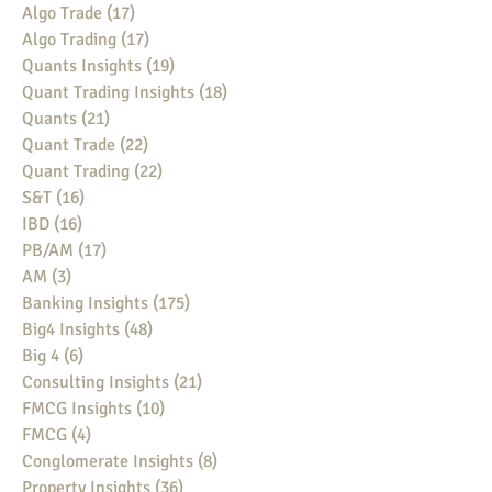
Algo Trade
(17)
17 posts
Algo Trading
(17)
17 posts
Quants Insights
(19)
19 posts
Quant Trading Insights
(18)
18 posts
Quants
(21)
21 posts
Quant Trade
(22)
22 posts
Quant Trading
(22)
22 posts
S&T
(16)
16 posts
IBD
(16)
16 posts
PB/AM
(17)
17 posts
AM
(3)
3 posts
Banking Insights
(175)
175 posts
Big4 Insights
(48)
48 posts
Big 4
(6)
6 posts
Consulting Insights
(21)
21 posts
FMCG Insights
(10)
10 posts
FMCG
(4)
4 posts
Conglomerate Insights
(8)
8 posts
Property Insights
(36)
36 posts