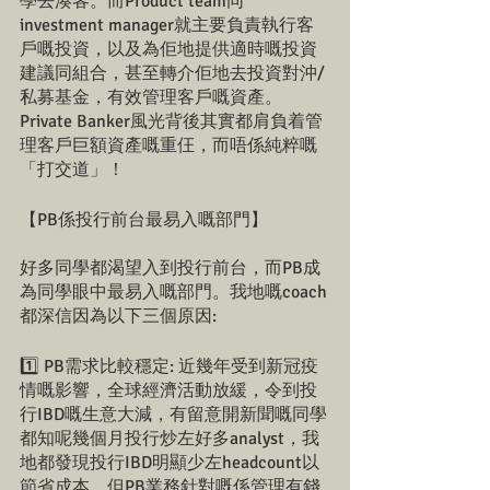
學去湊客。而Product team同
investment manager就主要負責執行客
戶嘅投資，以及為佢地提供適時嘅投資
建議同組合，甚至轉介佢地去投資對沖/ 
私募基金，有效管理客戶嘅資產。
Private Banker風光背後其實都肩負着管
理客戶巨額資產嘅重仼，而唔係純粹嘅
「打交道」！
【PB係投行前台最易入嘅部門】
好多同學都渴望入到投行前台，而PB成
為同學眼中最易入嘅部門。我地嘅coach
都深信因為以下三個原因:
1️⃣ PB需求比較穩定: 近幾年受到新冠疫
情嘅影響，全球經濟活動放緩，令到投
行IBD嘅生意大減，有留意開新聞嘅同學
都知呢幾個月投行炒左好多analyst，我
地都發現投行IBD明顯少左headcount以
節省成本。但PB業務針對嘅係管理有錢