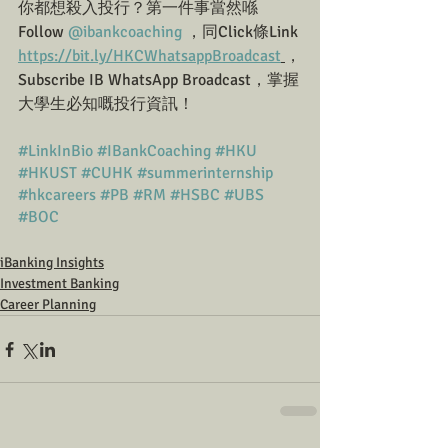
你都想殺入投行？第一件事當然喺 
Follow 
@ibankcoaching
 ，同Click條Link 
https://bit.ly/HKCWhatsappBroadcast
，
Subscribe IB WhatsApp Broadcast，掌握
大學生必知嘅投行資訊！
#LinkInBio
#IBankCoaching
#HKU
#HKUST
#CUHK
#summerinternship
#hkcareers
#PB
#RM
#HSBC
#UBS
#BOC
iBanking Insights
Investment Banking
Career Planning