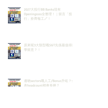
2027大投行BB Banks現有
Openingssss全整理！｜留言「投
行」拎齊報工🔗！
原來呢3大類型嘅S&T先係最值得同
學留意？！
邊啲sectors嘅人工/Bonus升咗？代
表headcount都會多啲？