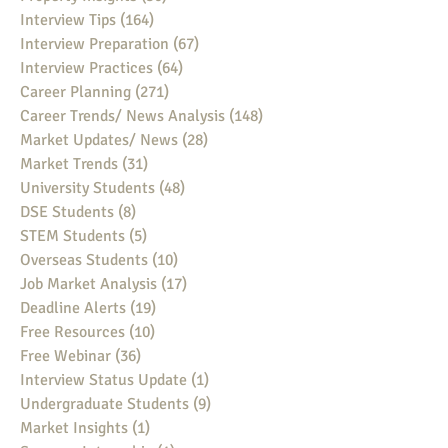
Interview Tips
(164)
164 posts
Interview Preparation
(67)
67 posts
Interview Practices
(64)
64 posts
Career Planning
(271)
271 posts
Career Trends/ News Analysis
(148)
148 posts
Market Updates/ News
(28)
28 posts
Market Trends
(31)
31 posts
University Students
(48)
48 posts
DSE Students
(8)
8 posts
STEM Students
(5)
5 posts
Overseas Students
(10)
10 posts
Job Market Analysis
(17)
17 posts
Deadline Alerts
(19)
19 posts
Free Resources
(10)
10 posts
Free Webinar
(36)
36 posts
Interview Status Update
(1)
1 post
Undergraduate Students
(9)
9 posts
Market Insights
(1)
1 post