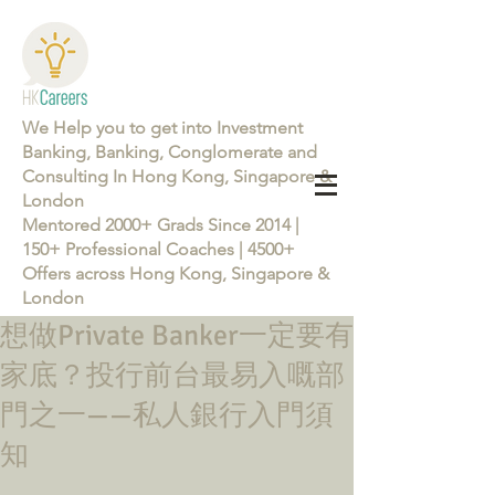
We Help you to get into Investment
Banking, Banking, Conglomerate and
Consulting In Hong Kong, Singapore &
London
Mentored 2000+ Grads Since 2014 |
150+ Professional Coaches | 4500+
Offers across Hong Kong, Singapore &
London
想做Private Banker一定要有
Learn more about the Career Training Program 26/27
家底？投行前台最易入嘅部
門之一——私人銀行入門須
知