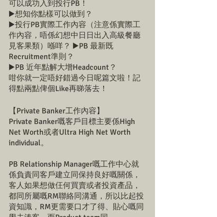
可以成功入到投行PB！
▶️想知你點樣可以做到？
▶️投行PB實際工作內容（注意係實際工
作內容，唔係幻想中日日出入高級餐廳
見客果類）喺咩？ ▶️PB 最新既
Recruitment準則？
▶️PB 近年點解大增Headcount？
咁你就一定唔好錯過今日呢篇文啦！記
得點兩點俾個Like再睇落去！
【Private Banker工作內容】
Private Banker嘅客戶目標主要係High 
Net Worth或者Ultra High Net Worth 
individual。
PB Relationship Manager嘅工作中心就
係負責同客戶建立同保持良好嘅關係，
客人如果想做仼何買賣或者投資產品，
都同所屬嘅RM聯絡同溝通，所以比起投
資知識，RM更需要口才了得、貼心嘅同