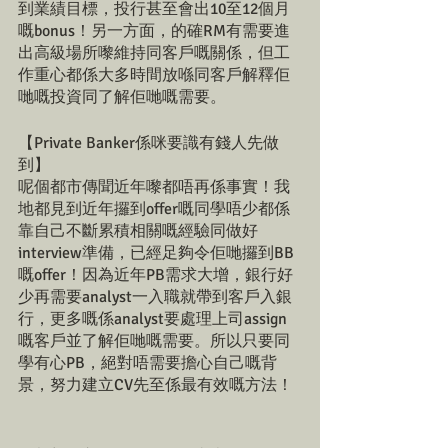
到業績目標，投行甚至會出10至12個月
嘅bonus！另一方面，的確RM有需要進
出高級場所嚟維持同客戶嘅關係，但工
作重心都係大多時間放喺同客戶解釋佢
哋嘅投資同了解佢哋嘅需要。
【Private Banker係咪要識有錢人先做
到】
呢個都市傳聞近年嚟都唔再係事實！我
地都見到近年攞到offer嘅同學唔少都係
靠自己不斷累積相關嘅經驗同做好
interview準備，已經足夠令佢哋攞到BB
嘅offer！因為近年PB需求大增，銀行好
少再需要analyst一入職就帶到客戶入銀
行，更多嘅係analyst要處理上司assign
嘅客戶並了解佢哋嘅需要。所以只要同
學有心PB，絕對唔需要擔心自己嘅背
景，努力建立CV先至係最有效嘅方法！