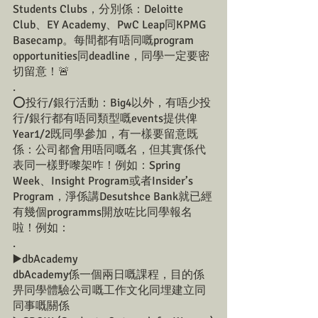
Students Clubs，分別係：Deloitte 
Club、EY Academy、PwC Leap同KPMG 
Basecamp。每間都有唔同嘅program 
opportunities同deadline，同學一定要密
切留意！🚨
.
⭕️投行/銀行活動：Big4以外，有唔少投
行/銀行都有唔同類型嘅events提供俾
Year1/2既同學參加，有一樣要留意既
係：公司都會用唔同嘅名，但其實係代
表同一樣野嚟架咋！例如：Spring 
Week、Insight Program或者Insider’s 
Program，淨係講Desutshce Bank就已經
有幾個programms開放咗比同學報名
啦！例如：
.
▶️dbAcademy
dbAcademy係一個兩日嘅課程，目的係
畀同學體驗公司嘅工作文化同埋建立同
同事嘅關係