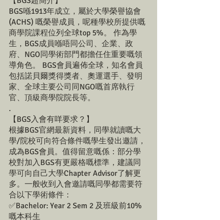
【BGS超簡介】
BGS喺1913年成立，屬於大學榮譽協會 
(ACHS) 嘅榮譽成員，呢種學校所提供嘅
商學院課程位列全球top 5%。 作為學
生，BGS成員喺唔同公司、企業、政
府、NGO同學術部門都擔任住重要嘅領
導角色。 BGS會員遍佈全球，知名會員
包括諾貝爾獎得獎者、奧運選手、發明
家、全球主要公司同NGO嘅首席執行
官、頂級商學院院長等。
.
【BGS入會有咩要求？】
根據BGS官網最新資料，同學就讀嘅大
學/院校可向符合條件嘅學生發出邀請，
成為BGS會員。值得留意嘅係：部分學
校對加入BGS有更嚴格嘅標準，建議同
學可向自己大學Chapter Advisor了解更
多。一般收到入會邀請嘅同學都需要符
合以下學術條件：
✅Bachelor: Year 2 Sem 2 及班級前10%
嘅本科生