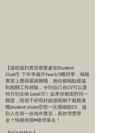
【搵唔搵到實習都要參加Student 
Club?】下年準備升Year2/3嘅同學，喺報
實習上覺得最困難嘅，相信都喺點樣搵
到相關工作經驗，令到自己份CV可以盡
快升到去IB Level🥺！如果你都面對同一
難題，咁就千祈唔好錯過呢啲千載難逢
嘅student clubs😍想一次過砌靚CV、搵
到人生第一份海外實習，再拎埋獎學
金？快啲俾個♥️睇埋落去！
.