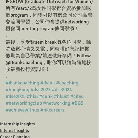
▶️GROW (Graduate Outreach for Women)
所有Year1/2既女性同學都合資格參加呢
個program，同學可以有機會同公司高層
交流同學習，公司仲會提供networking
機會同mentor program俾同學添！
.
最後，享受緊sem break嘅各位同學，除
咗放鬆心情叉叉電，同時唔好忘記把握
假期為自己學業/前途做好凖備！Follow 
@IBankCoaching，咁你可以隨時隨地接
收最新投行資訊啦！
.
#ibankcoaching
#ibank
#coaching
#hongkong
#dse2023
#dse2024
#dse2025
#hku
#cuhk
#hkust
#cityu
#networkingclub
#networking
#BGS
#achievewithus
#hkcareers
Internship Insights
Interns Insights
Career Planning