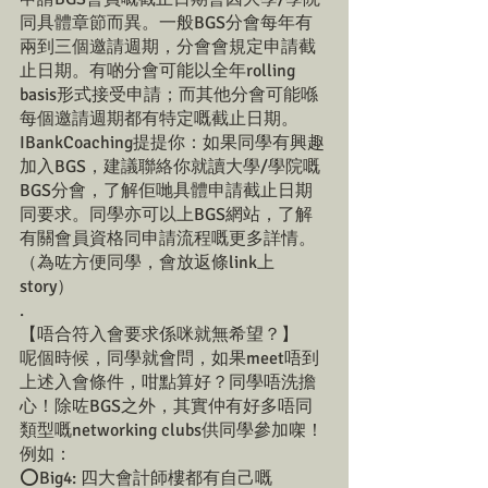
同具體章節而異。一般BGS分會每年有
兩到三個邀請週期，分會會規定申請截
止日期。有啲分會可能以全年rolling 
basis形式接受申請；而其他分會可能喺
每個邀請週期都有特定嘅截止日期。
IBankCoaching提提你：如果同學有興趣
加入BGS，建議聯絡你就讀大學/學院嘅
BGS分會，了解佢哋具體申請截止日期
同要求。同學亦可以上BGS網站，了解
有關會員資格同申請流程嘅更多詳情。
（為咗方便同學，會放返條link上
story） 
.
【唔合符入會要求係咪就無希望？】
呢個時候，同學就會問，如果meet唔到
上述入會條件，咁點算好？同學唔洗擔
心！除咗BGS之外，其實仲有好多唔同
類型嘅networking clubs供同學參加㗎！
例如：
⭕️Big4: 四大會計師樓都有自己嘅