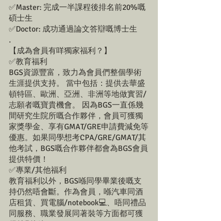
✅Master: 完成一半課程後排名前20%嘅
碩士生
✅Doctor: 成功通過論文答辯嘅博士生
.
【成為會員有咩獨家福利？】
✅教育福利
BGS資源豐富，致力為會員們整個學術
生涯提供支持。 當中包括：提供去華盛
頓特區、歐洲、亞洲、非洲等地做實習/
志願者嘅寶貴機會。 因為BGS一直係幾
間研究生院所嘅合作夥伴，會員可獲獨
家獎學金、享有GMAT/GRE申請費減免等
優惠。如果同學想考CPA/GRE/GMAT/其
他考試，BGS嘅合作夥伴都會為BGS會員
提供特價！
✅專業/其他福利
教育福利以外，BGS喺同學畢業後嘅支
持仍然唔會斷。作為會員，喺汽車同酒
店租賃、買電腦/notebook💻、唔同禮品
同服務、職業發展同著裝等方面都可獲