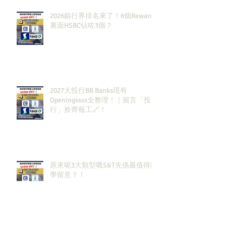
2026銀行界排名來了！6個Rewards
裏面HSBC佔咗3個？
2027大投行BB Banks現有
Openingssss全整理！｜留言「投
行」拎齊報工🔗！
原來呢3大類型嘅S&T先係最值得同
學留意？！