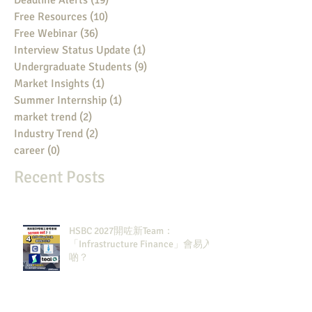
Deadline Alerts
(19)
19 posts
Free Resources
(10)
10 posts
Free Webinar
(36)
36 posts
Interview Status Update
(1)
1 post
Undergraduate Students
(9)
9 posts
Market Insights
(1)
1 post
Summer Internship
(1)
1 post
market trend
(2)
2 posts
Industry Trend
(2)
2 posts
career
(0)
0 posts
Recent Posts
HSBC 2027開咗新Team：
「Infrastructure Finance」會易入
啲？