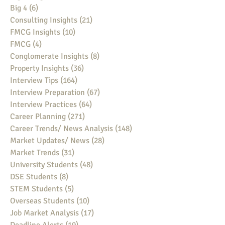
Big 4
(6)
6 posts
Consulting Insights
(21)
21 posts
FMCG Insights
(10)
10 posts
FMCG
(4)
4 posts
Conglomerate Insights
(8)
8 posts
Property Insights
(36)
36 posts
Interview Tips
(164)
164 posts
Interview Preparation
(67)
67 posts
Interview Practices
(64)
64 posts
Career Planning
(271)
271 posts
Career Trends/ News Analysis
(148)
148 posts
Market Updates/ News
(28)
28 posts
Market Trends
(31)
31 posts
University Students
(48)
48 posts
DSE Students
(8)
8 posts
STEM Students
(5)
5 posts
Overseas Students
(10)
10 posts
Job Market Analysis
(17)
17 posts