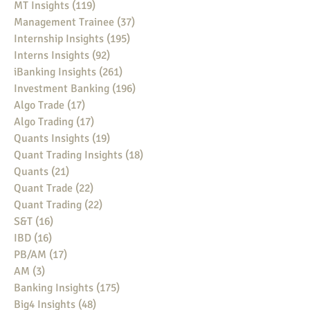
MT Insights
(119)
119 posts
Management Trainee
(37)
37 posts
Internship Insights
(195)
195 posts
Interns Insights
(92)
92 posts
iBanking Insights
(261)
261 posts
Investment Banking
(196)
196 posts
Algo Trade
(17)
17 posts
Algo Trading
(17)
17 posts
Quants Insights
(19)
19 posts
Quant Trading Insights
(18)
18 posts
Quants
(21)
21 posts
Quant Trade
(22)
22 posts
Quant Trading
(22)
22 posts
S&T
(16)
16 posts
IBD
(16)
16 posts
PB/AM
(17)
17 posts
AM
(3)
3 posts
Banking Insights
(175)
175 posts
Big4 Insights
(48)
48 posts