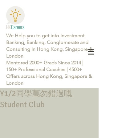
We Help you to get into Investment
Banking, Banking, Conglomerate and
Consulting In Hong Kong, Singapore &
London
Mentored 2000+ Grads Since 2014 |
150+ Professional Coaches | 4500+
Offers across Hong Kong, Singapore &
London
Y1/2同學萬勿錯過嘅
Learn more about the Career Training Program 26/27
Student Club