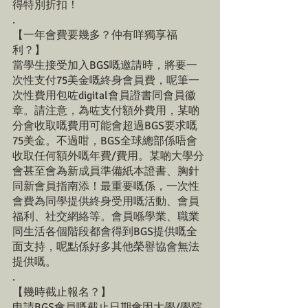
得特別折扣！
.
【一年會費要幾多？仲有咩獨享福
利？】
當學生接受加入BGS嘅邀請時，將要一
次性支付75美金嘅終身會員費，呢筆一
次性費用包咗digital會員證書同會員徽
章。請注意，為咗支付額外費用，某啲
分會收取嘅費用可能會超過BGS要求嘅
75美金。不過咁，BGS全球總部係唔會
收取任何額外嘅年費/費用。某啲大學分
會甚至會為新成員準備紙本證書、胸針
同新會員指南添！最重要嘅係，一次性
會費為同學提供終身受用嘅活動、會員
福利、社交網絡等。會員喺學業、職業
同生活各個階段都會得到BGS提供嘅全
面支持，呢點係好多其他榮譽協會無法
提供嘅。
.
【幾時截止報名？】
申請BGS會員嘅截止日期會因大學/學院