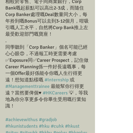
相較於零售、電子同商業銀行，Corp 
Bank嘅起薪點可以高出2-3成，而隨住
Corp Banker處理嘅Deal數量同大小，每
年拎到嘅Bonus可以去到3-12個月，咁吸
引嘅人工水平，自然將Corp Bank推上左
最受歡迎部門嘅寶座！
.
同學聽到「Corp Banker」個名可能已經
心心眼😍，不過報工時更需要考慮
✅Exposure同✅Career Prospect，記住做
Career Planning係一件好長遠嘅事，每
一個Offer最好係能令你嘅人生行得更
遠！想知道點樣嘅 
#Internship
 或 
#Managementtrainee
 最能幫你行得更
遠？當然要俾個♥️ 
#HKCareers
 💡，等我
地為你分享更多令你畢生受用嘅行業知
識！
#achievewithus
#gradjob
#hkunistudents
#hku
#cuhk
#hkust
#cityu
#cityuhk
#hkbu
#polyu
#hkpolyu