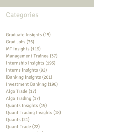
Categories
Graduate Insights
(15)
15 posts
Grad Jobs
(36)
36 posts
MT Insights
(119)
119 posts
Management Trainee
(37)
37 posts
Internship Insights
(195)
195 posts
Interns Insights
(92)
92 posts
iBanking Insights
(261)
261 posts
Investment Banking
(196)
196 posts
Algo Trade
(17)
17 posts
Algo Trading
(17)
17 posts
Quants Insights
(19)
19 posts
Quant Trading Insights
(18)
18 posts
Quants
(21)
21 posts
Quant Trade
(22)
22 posts