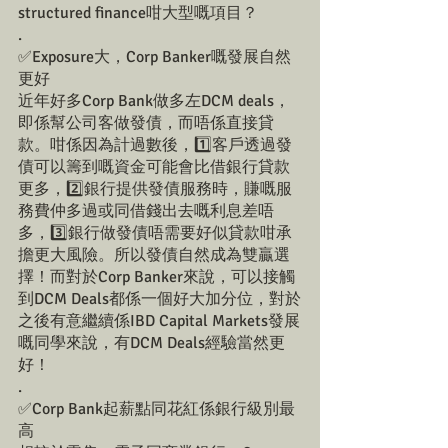
structured finance咁大型嘅項目？
.
✅Exposure大，Corp Banker嘅發展自然
更好
近年好多Corp Bank做多左DCM deals，
即係幫公司客做發債，而唔係直接貸
款。咁係因為計過數後，1️⃣客戶透過發
債可以籌到嘅資金可能會比借銀行貸款
更多，2️⃣銀行提供發債服務時，賺嘅服
務費仲多過或同借錢出去嘅利息差唔
多，3️⃣銀行做發債唔需要好似貸款咁承
擔更大風險。所以發債自然成為雙贏選
擇！而對於Corp Banker來說，可以接觸
到DCM Deals都係一個好大加分位，對於
之後有意繼續係IBD Capital Markets發展
嘅同學來說，有DCM Deals經驗當然更
好！
.
✅Corp Bank起薪點同花紅係銀行級別最
高