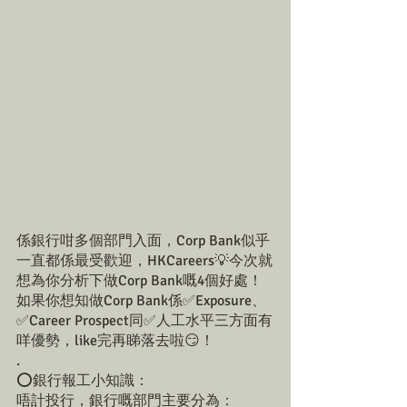
係銀行咁多個部門入面，Corp Bank似乎
一直都係最受歡迎，HKCareers💡今次就
想為你分析下做Corp Bank嘅4個好處！
如果你想知做Corp Bank係✅Exposure、
✅Career Prospect同✅人工水平三方面有
咩優勢，like完再睇落去啦😏！
.
⭕️銀行報工小知識：
唔計投行，銀行嘅部門主要分為：