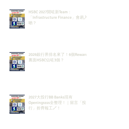
HSBC 2027開咗新Team：
「Infrastructure Finance」會易入
啲？
2026銀行界排名來了！6個Rewards
裏面HSBC佔咗3個？
2027大投行BB Banks現有
Openingssss全整理！｜留言「投
行」拎齊報工🔗！