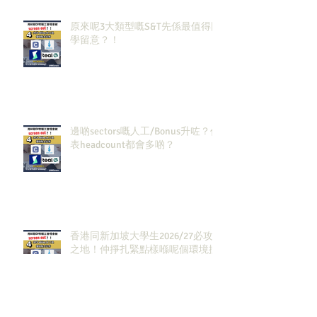
原來呢3大類型嘅S&T先係最值得同
學留意？！
邊啲sectors嘅人工/Bonus升咗？代
表headcount都會多啲？
香港同新加坡大學生2026/27必攻
之地！仲掙扎緊點樣喺呢個環境搵
到發展方向？AI & Strategy
Consulting或者就係你嘅答案。