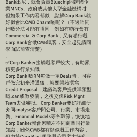
Bank出尼，就會負責Bluechip同跨國企
業MNCs、政府或其他大型金融機構咁！
但如果工作內容都似，點解Corp Bank就
好似會比CMB Charm啲呢？（不過唔同
行嘅分法可能有唔同，例如有啲行會有
Commercial & Corp Bank，又有啲行嘅
Corp Bank會做CMB嘅客，安全起見請同
學面試前查清楚）
.
✅Corp Banker接觸嘅客戶較大，有助累
積更多行業知識
Corp Bank 嘅RM每做一單Deals時，同客
戶做完初步溝通後，就要開始撰寫
Credit Proposal，建議為客戶提供咩類型
嘅loan或做發債，之後交俾Risk Mgnt 
Team去做審批。Corp Banker要好詳細研
究同analyse客戶間公司、行業、市場走
勢、Financial Models等各環節，慢慢地
Corp Banker就會累積左不同商業同行業
知識，雖然CMB都有類似嘅工作內容，
但由於Corp Bank服務嘅公司客大好多，