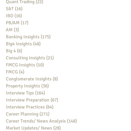
Quant Trading
(22)
22 posts
S&T
(16)
16 posts
IBD
(16)
16 posts
PB/AM
(17)
17 posts
AM
(3)
3 posts
Banking Insights
(175)
175 posts
Big4 Insights
(48)
48 posts
Big 4
(6)
6 posts
Consulting Insights
(21)
21 posts
FMCG Insights
(10)
10 posts
FMCG
(4)
4 posts
Conglomerate Insights
(8)
8 posts
Property Insights
(36)
36 posts
Interview Tips
(164)
164 posts
Interview Preparation
(67)
67 posts
Interview Practices
(64)
64 posts
Career Planning
(271)
271 posts
Career Trends/ News Analysis
(148)
148 posts
Market Updates/ News
(28)
28 posts