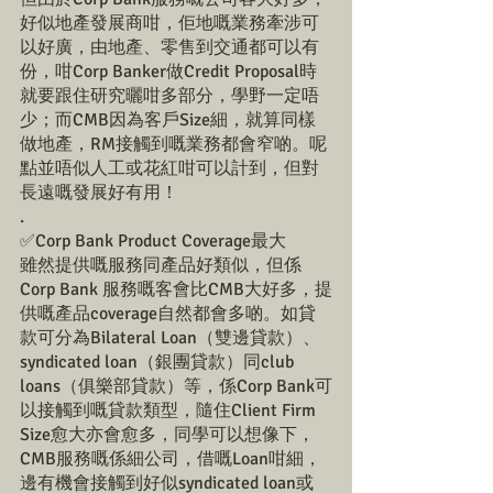
好似地產發展商咁，佢地嘅業務牽涉可
以好廣，由地產、零售到交通都可以有
份，咁Corp Banker做Credit Proposal時
就要跟住研究曬咁多部分，學野一定唔
少；而CMB因為客戶Size細，就算同樣
做地產，RM接觸到嘅業務都會窄啲。呢
點並唔似人工或花紅咁可以計到，但對
長遠嘅發展好有用！
.
✅Corp Bank Product Coverage最大
雖然提供嘅服務同產品好類似，但係
Corp Bank 服務嘅客會比CMB大好多，提
供嘅產品coverage自然都會多啲。如貸
款可分為Bilateral Loan（雙邊貸款）、
syndicated loan（銀團貸款）同club 
loans（俱樂部貸款）等，係Corp Bank可
以接觸到嘅貸款類型，隨住Client Firm 
Size愈大亦會愈多，同學可以想像下，
CMB服務嘅係細公司，借嘅Loan咁細，
邊有機會接觸到好似syndicated loan或