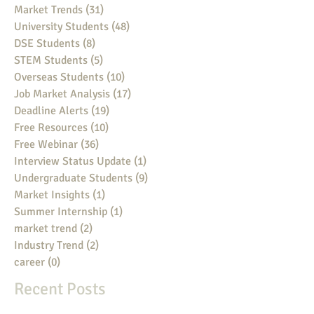
Market Trends
(31)
31 posts
University Students
(48)
48 posts
DSE Students
(8)
8 posts
STEM Students
(5)
5 posts
Overseas Students
(10)
10 posts
Job Market Analysis
(17)
17 posts
Deadline Alerts
(19)
19 posts
Free Resources
(10)
10 posts
Free Webinar
(36)
36 posts
Interview Status Update
(1)
1 post
Undergraduate Students
(9)
9 posts
Market Insights
(1)
1 post
Summer Internship
(1)
1 post
market trend
(2)
2 posts
Industry Trend
(2)
2 posts
career
(0)
0 posts
Recent Posts