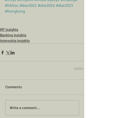
#hkhsu
#dse2021
#dse2022
#dse2023
#hongkong
MT Insights
Banking Insights
Internship Insights
Comments
Write a comment...