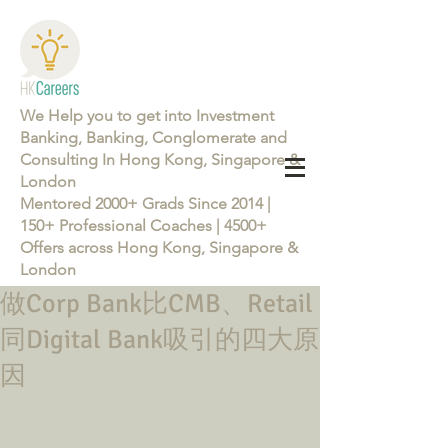
We Help you to get into Investment
Banking, Banking, Conglomerate and
Consulting In Hong Kong, Singapore &
London
Mentored 2000+ Grads Since 2014 |
150+ Professional Coaches | 4500+
Offers across Hong Kong, Singapore &
London
做Corp Bank比CMB、Retail
Learn more about the Career Training Program 26/27
同Digital Bank吸引的四大原
因