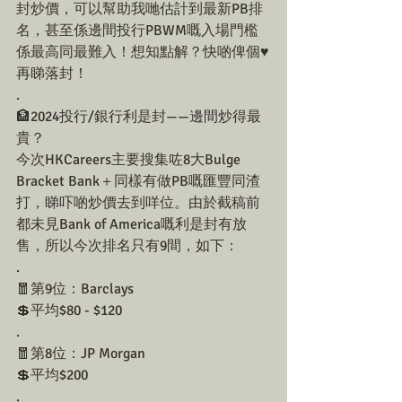
封炒價，可以幫助我哋估計到最新PB排
名，甚至係邊間投行PBWM嘅入場門檻
係最高同最難入！想知點解？快啲俾個♥️
再睇落封！
.
🏦2024投行/銀行利是封——邊間炒得最
貴？
今次HKCareers主要搜集咗8大Bulge 
Bracket Bank＋同樣有做PB嘅匯豐同渣
打，睇吓啲炒價去到咩位。由於截稿前
都未見Bank of America嘅利是封有放
售，所以今次排名只有9間，如下：
.
🧧第9位：Barclays
💲平均$80 - $120
.
🧧第8位：JP Morgan
💲平均$200
.