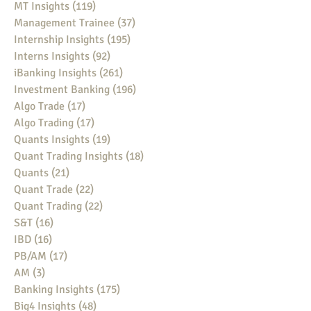
MT Insights
(119)
119 posts
Management Trainee
(37)
37 posts
Internship Insights
(195)
195 posts
Interns Insights
(92)
92 posts
iBanking Insights
(261)
261 posts
Investment Banking
(196)
196 posts
Algo Trade
(17)
17 posts
Algo Trading
(17)
17 posts
Quants Insights
(19)
19 posts
Quant Trading Insights
(18)
18 posts
Quants
(21)
21 posts
Quant Trade
(22)
22 posts
Quant Trading
(22)
22 posts
S&T
(16)
16 posts
IBD
(16)
16 posts
PB/AM
(17)
17 posts
AM
(3)
3 posts
Banking Insights
(175)
175 posts
Big4 Insights
(48)
48 posts