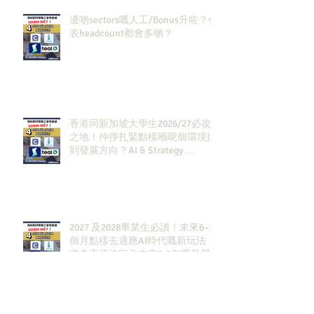
邊啲sectors嘅人工/Bonus升咗？代
表headcount都會多啲？
香港同新加坡大學生2026/27必攻
之地！仲掙扎緊點樣喺呢個環境搵
到發展方向？AI & Strategy
Consulting或者就係你嘅答案。
2027 及2028畢業生必讀！未來6–12
個月點樣去適應AI時代嘅新玩法，
將會直接決定你未來3-5年嘅發展