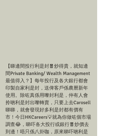
【睇邊間投行利是封🧧炒得貴，就知邊
間Private Banking/ Wealth Management
最值得入？】每年投行及各大銀行都會
印製自家利是封，送俾客戶係農曆新年
使用。除咗真係用嚟封利是，仲有人會
拎啲利是封出嚟轉賣，只要上去Carosell
睇睇，就會發現好多利是封都有價有
市！今日HKCareers💡就為你做咗個市場
調查😂，睇吓各大投行或銀行🧧炒價去
到邊！唔只係八卦咖，原來睇吓啲利是