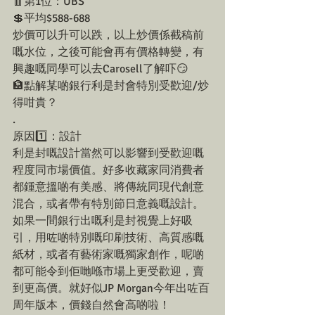
🧧第1位：UBS
💲平均$588-688
炒價可以升可以跌，以上炒價係截稿前
嘅水位，之後可能會再有價格轉變，有
興趣嘅同學可以去Carosell了解吓😏
🏦點解某啲銀行利是封會特別受歡迎/炒
得咁貴？
.
原因1️⃣：設計
利是封嘅設計當然可以影響到受歡迎嘅
程度同市場價值。好多收藏家同消費者
都鍾意搵啲有美感、將傳統同現代創意
混合，或者帶有特別節日意義嘅設計。
如果一間銀行出嘅利是封視覺上好吸
引，用咗啲特別嘅印刷技術、高質感嘅
紙材，或者有藝術家嘅獨家創作，呢啲
都可能令到佢哋喺市場上更受歡迎，賣
到更高價。就好似JP Morgan今年出咗百
周年版本，價錢自然會高啲啦！