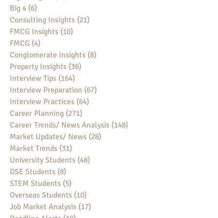
Big 4
(6)
6 posts
Consulting Insights
(21)
21 posts
FMCG Insights
(10)
10 posts
FMCG
(4)
4 posts
Conglomerate Insights
(8)
8 posts
Property Insights
(36)
36 posts
Interview Tips
(164)
164 posts
Interview Preparation
(67)
67 posts
Interview Practices
(64)
64 posts
Career Planning
(271)
271 posts
Career Trends/ News Analysis
(148)
148 posts
Market Updates/ News
(28)
28 posts
Market Trends
(31)
31 posts
University Students
(48)
48 posts
DSE Students
(8)
8 posts
STEM Students
(5)
5 posts
Overseas Students
(10)
10 posts
Job Market Analysis
(17)
17 posts