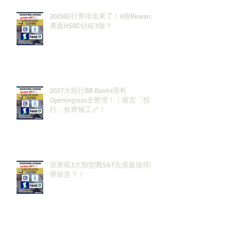
2026銀行界排名來了！6個Rewards
裏面HSBC佔咗3個？
2027大投行BB Banks現有
Openingssss全整理！｜留言「投
行」拎齊報工🔗！
原來呢3大類型嘅S&T先係最值得同
學留意？！