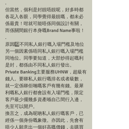
.
但當然，個利是封靚唔靚呢，好多時都
各花入各眼，同學覺得最靚嘅，都未必
係最貴！咁就可能唔係同個設計有關，
而係關間銀行本身嘅Brand Name事啦！
.
原因2️⃣不同私人銀行嘅入場門檻及地位
另一個因素係唔同私人銀行嘅入場門檻
同地位。同學要知道，大部炒得起嘅利
是封，都係由不同私人銀行發出。
Private Banking主要服務UHNW，超級有
錢人。要睇私人銀行嘅排名或者級數，
就一定係睇佢哋嘅客戶有幾有錢。最犀
利嘅私人銀行都會設有入場門檻，限定
客戶最少擺幾多資產喺自己間行入邊，
先至可以開戶。
換言之，成為呢啲私人銀行嘅客戶，已
經係一個身份嘅象徵。亦因此，先會有
唔少人願意出一個好高嘅價錢，去購買