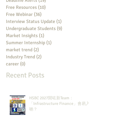
Deadline Alerts
(19)
19 posts
Free Resources
(10)
10 posts
Free Webinar
(36)
36 posts
Interview Status Update
(1)
1 post
Undergraduate Students
(9)
9 posts
Market Insights
(1)
1 post
Summer Internship
(1)
1 post
market trend
(2)
2 posts
Industry Trend
(2)
2 posts
career
(0)
0 posts
Recent Posts
HSBC 2027開咗新Team：
「Infrastructure Finance」會易入
啲？