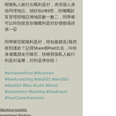
呢啲私人銀行出嘅利是封，表現個人身
份同埋地位。就好似UBS咁，佢哋嘅財
富管理部喺亞洲地區數一數二，同學都
可以特別留意佢哋嘅利是封炒價都係排
第一🤫
.
同學睇完呢啲利是封，唔知最鍾意/最想
收到邊款？記得Share個Post出去，叫你
身邊嘅朋友仔睇完，快啲買個私人銀行
利是封返嚟，封利是俾你啦！
.
#achievewithus
#hkcareers
#ibankcoaching
#dse2021
#dse2022
#dse2023
#hku
#cuhk
#hkust
#investment
#banking
#headcount
#YourCareerSolutions
iBanking Insights
Investment Banking