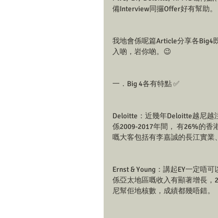
備Interview同攞Offer好有幫助。
我地會係呢篇Article分享各B
入啲，岩你啲。😉
一．Big 4各有特點 ✅
Deloitte：近幾年Deloitte越
係2009-2017年間， 有26%
嘅大客包括有李嘉誠的長江實業
Ernst & Young：講起EY一定唔
係亞太地區嘅收入有顯著增長，20
尼幫佢地核數，成績都幾唔錯。