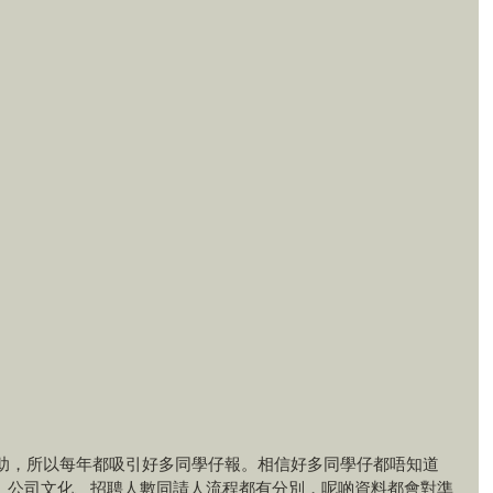
ng有好大幫助，所以每年都吸引好多同學仔報。相信好多同學仔都唔知道
 KPMG嘅特點、公司文化、招聘人數同請人流程都有分別，呢啲資料都會對準