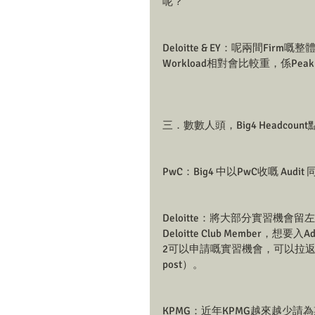
呢？
Deloitte & EY：呢兩間Fi
Workload相對會比較重，係Peak
三．數數人頭，Big4 Headcoun
PwC：Big4 中以PwC收嘅 Audit
Deloitte：將大部分實習機會留左
Deloitte Club Member
2可以申請嘅實習機會，可以拉返
post）。
KPMG：近年KPMG越來越少請為