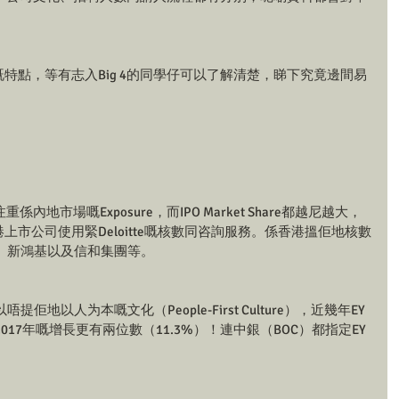
ig4既特點，等有志入Big 4的同學仔可以了解清楚，睇下究竟邊間易
尼越注重係內地市場嘅Exposure，而IPO Market Share都越尼越大，
的香港上市公司使用緊Deloitte嘅核數同咨詢服務。係香港搵佢地核數
、新鴻基以及信和集團等。
可以唔提佢地以人为本嘅文化（People-First Culture），近幾年EY
17年嘅增長更有兩位數（11.3%）！連中銀（BOC）都指定EY