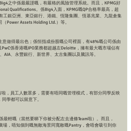
係Big4之中係最嚴謹嘅，有嚴格的風險管理系統。而且，KPMG好
al Qualifications。係Big4入面，KPMG嘅QP合格率最高，超
括有工銀亞洲、東亞銀行、港鐵、恆隆集團、恆基兆業、九龍倉集
 Assets Holding Ltd.）等。
嘅核數生意做得最出色；係恒指成份股嘅公司裡面，有48%嘅公司係由
且PwC係香港嘅IPO業務都超越左Deloitte，擁有最大嘅市場佔有
行、AIA、永豐銀行、新世界、太古集團以及騰訊等。
g4之首啦，員工人數眾多，需要有唔同嘅管埋模式，有部分同學反映
，同學都可以留意下。
g4中係最輕嘅（當然要睇下你被分配左去邊條Team啦）。而且，
希慎廣場，唔知個到嘅無敵海景同寬敞嘅Pantry，會唔會吸引到你