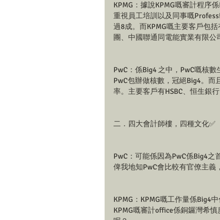
KPMG：據說KPMG嘅審計程序
重視員工培訓以及同事嘅Profession
過8成。而KPMG嘅主要客戶包
團、中國聯通同電能實業有限公司（Power
PwC：係Big4 之中，PwC
PwC包辦做核數，冠絕Big4。而
率。主要客戶有HSBC、恒生銀
二．四大會計師樓，四種文化✅
PwC：可能係因為PwC係Bi
俾我地知PwC會比較有官僚主義
KPMG：KPMG嘅工作量係Bi
KPMG嘅審計office係銅鑼灣