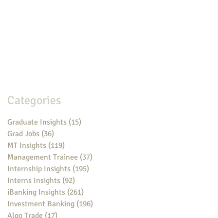
Categories
Graduate Insights
(15)
15 posts
Grad Jobs
(36)
36 posts
MT Insights
(119)
119 posts
Management Trainee
(37)
37 posts
Internship Insights
(195)
195 posts
Interns Insights
(92)
92 posts
iBanking Insights
(261)
261 posts
Investment Banking
(196)
196 posts
Algo Trade
(17)
17 posts