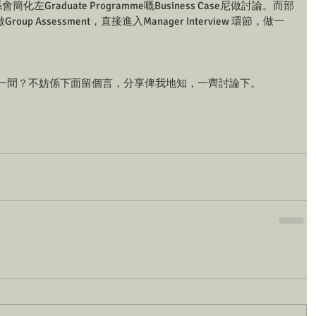
通常係會簡化左Graduate Programme嘅Business Case尼做討論。而部
oup Assessment，直接進入Manager Interview 環節，做一
 邊一間？不妨係下面留個言，分享俾我地知，一齊討論下。