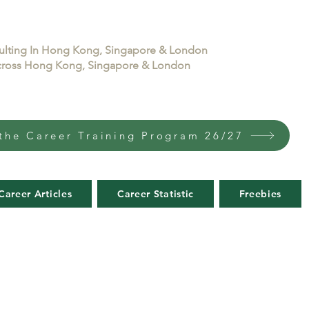
sulting In Hong Kong, Singapore & London
 across Hong Kong, Singapore & London
the Career Training Program 26/27
Career Articles
Career Statistic
Freebies