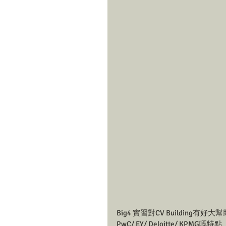
Big4 實習對CV Buildi
PwC/ EY/ Deloitte/