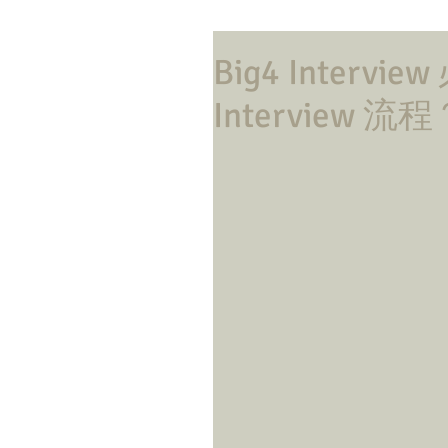
Big4 Interv
Interview 流程