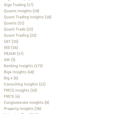
Algo Trading
(17)
17 posts
Quants Insights
(19)
19 posts
Quant Trading Insights
(18)
18 posts
Quants
(21)
21 posts
Quant Trade
(22)
22 posts
Quant Trading
(22)
22 posts
S&T
(16)
16 posts
IBD
(16)
16 posts
PB/AM
(17)
17 posts
AM
(3)
3 posts
Banking Insights
(175)
175 posts
Big4 Insights
(48)
48 posts
Big 4
(6)
6 posts
Consulting Insights
(21)
21 posts
FMCG Insights
(10)
10 posts
FMCG
(4)
4 posts
Conglomerate Insights
(8)
8 posts
Property Insights
(36)
36 posts