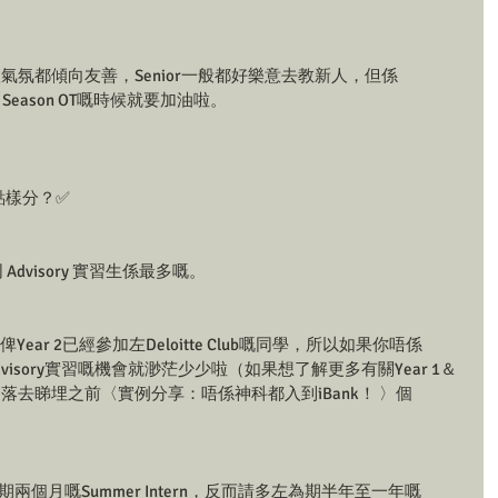
rm嘅整體氣氛都傾向友善，Senior一般都好樂意去教新人，但係
 Season OT嘅時候就要加油啦。
t點樣分？✅
 同 Advisory 實習生係最多嘅。
俾Year 2已經參加左Deloitte Club嘅同學，所以如果你唔係
，想要入Advisory實習嘅機會就渺茫少少啦（如果想了解更多有關Year 1＆ 
落去睇埋之前〈實例分享：唔係神科都入到iBank！ 〉個
期兩個月嘅Summer Intern，反而請多左為期半年至一年嘅