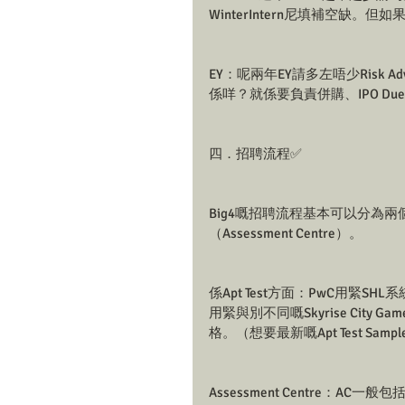
WinterIntern尼填補空缺。但
EY：呢兩年EY請多左唔少Risk Advisor
係咩？就係要負責併購、IPO Due D
四．招聘流程✅
Big4嘅招聘流程基本可以分為兩個部
（Assessment Centre）。
係Apt Test方面：PwC用緊SHL系
用緊與別不同嘅Skyrise City G
格。（想要最新嘅Apt Test Sample
Assessment Centre：AC一般包括