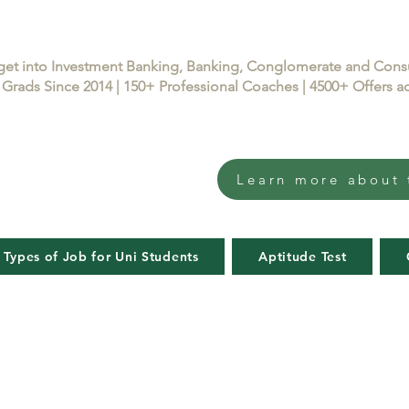
get into Investment Banking, Banking, Conglomerate and Con
Grads Since 2014 | 150+ Professional Coaches | 4500+ Offers
Learn more about 
 Types of Job for Uni Students
Aptitude Test