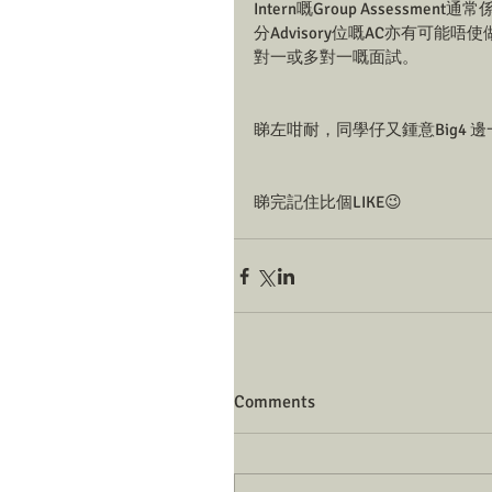
Intern嘅Group Assessment
分Advisory位嘅AC亦有可能唔使做Gr
對一或多對一嘅面試。
睇左咁耐，同學仔又鍾意Big4
睇完記住比個LIKE😉
Comments