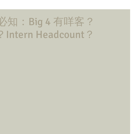
iew 必知：Big 4 有咩客？
？Intern Headcount？