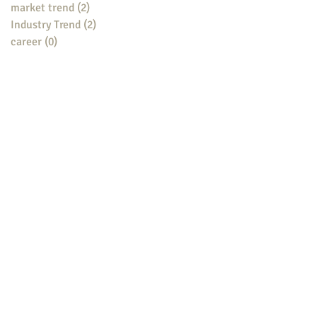
market trend
(2)
2 posts
Industry Trend
(2)
2 posts
career
(0)
0 posts