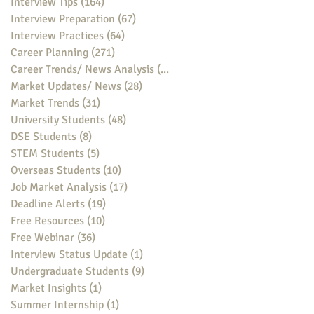
Interview Tips
(164)
164 posts
Interview Preparation
(67)
67 posts
Interview Practices
(64)
64 posts
Career Planning
(271)
271 posts
Career Trends/ News Analysis
(148)
148 posts
Market Updates/ News
(28)
28 posts
Market Trends
(31)
31 posts
University Students
(48)
48 posts
DSE Students
(8)
8 posts
STEM Students
(5)
5 posts
Overseas Students
(10)
10 posts
Job Market Analysis
(17)
17 posts
Deadline Alerts
(19)
19 posts
Free Resources
(10)
10 posts
Free Webinar
(36)
36 posts
Interview Status Update
(1)
1 post
Undergraduate Students
(9)
9 posts
Market Insights
(1)
1 post
Summer Internship
(1)
1 post